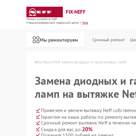
FIX-NEFF
Ремонт устройств Neff
Специализированный cервисный центр г.
Чита
Мы ремонтируем
Срочный ремонт
Це
вытяжек Neff в Чите
Вытяжка Neff замена диодных и галогеновых ламп
Замена диодных и г
ламп на вытяжке Nef
Привезем и увезем вытяжку Neff собственн
Гарантия на наши работы по ремонту вытя
Срочный ремонт вытяжек Neff в течении ча
Ремонт стиральных машин Neff
Ремонт посудомоечных машин Neff
Ремонт варочных панелей Neff
Ремонт микроволновых печей Neff
20%
Скидка для вас до
Получите 1500 рублей на ремонт