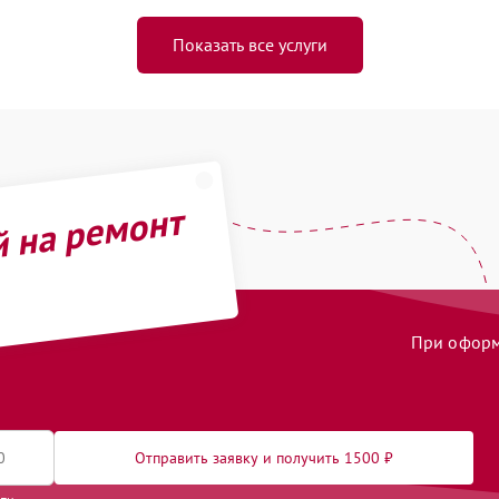
Показать все услуги
й на ремонт
При оформл
Отправить заявку и получить 1500 ₽