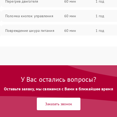
Перегрев двигателя
60 мин
1 год
Поломка кнопок управления
60 мин
1 год
Повреждение шнура питания
60 мин
1 год
Выбивает автомат при включении
60 мин
1 год
Не ключается вытяжка
60 мин
1 год
Неисправность пускового
60 мин
1 год
У Вас остались вопросы?
конденсатора
Оставьте заявку, мы свяжемся с Вами в ближайшее время
Поломка реле
60 мин
1 год
Заказать звонок