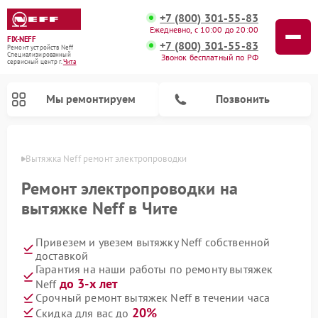
+7 (800) 301-55-83
Ежедневно, с 10:00 до 20:00
FIX-NEFF
+7 (800) 301-55-83
Ремонт устройств Neff
Специализированный
Звонок бесплатный по РФ
cервисный центр г.
Чита
Мы ремонтируем
Позвонить
 Чите
Вытяжка Neff ремонт электропроводки
Ремонт электропроводки на
вытяжке Neff в Чите
Привезем и увезем вытяжку Neff собственной
доставкой
Гарантия на наши работы по ремонту вытяжек
до 3-х лет
Neff
Ремонт посудомоечных машин Neff
Ремонт микроволновых печей Neff
Срочный ремонт вытяжек Neff в течении часа
20%
Скидка для вас до