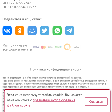
ИНН 7702633247
ОГРН 1077746335776
Поделиться в соц. сетях:
Мы принимаем
все формы оплаты
Политика конфиденциальности
Вся информация на сайте носит исключительно справочный характер.
Товарные знаки используются исключительно для описания устройств, в отношении которых
сервисные центры cht.neff-fixim.ru предоставляют услуги по ремонту. Услуги оказываются в
неавторизованных сервисных центрах cht.neff-fixim.ru, которые не связаны с
правообладателями товарных знаков или их официальными представителями.
Ремонт осуществляется для устройств, уже введенных в гражданский оборот в соответствии
Этот сайт использует файлы cookie. Вы можете
со статьей 1487 ГК РФ.
Использование товарных знаков не преследует цели индивидуализации услуг или введения
ознакомиться с
правилами использования
Согласен
потребителей в заблуждение, а служит для информирования о предоставляемых услугах по
файлов cookie
ремонту техники указанных брендов.
Представленная на сайте информация не является публичной офертой, определяемой
положениями Статьи 437(2) Гражданского кодекса РФ