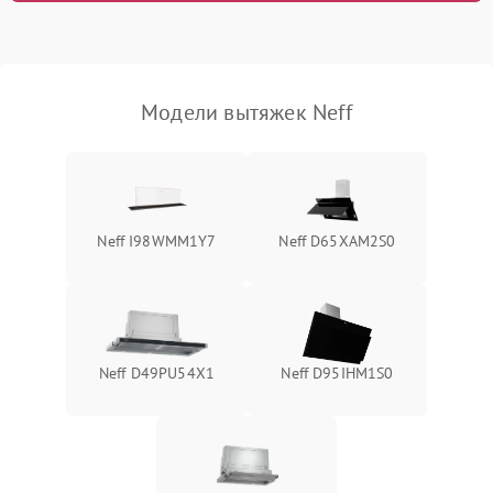
Модели вытяжек Neff
Neff I98WMM1Y7
Neff D65XAM2S0
Neff D49PU54X1
Neff D95IHM1S0