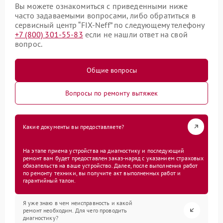
Вы можете ознакомиться с приведенными ниже
часто задаваемыми вопросами, либо обратиться в
сервисный центр “FIX-Neff” по следующему телефону
+7 (800) 301-55-83
если не нашли ответ на свой
вопрос.
Общие вопросы
Вопросы по ремонту вытяжек
Какие документы вы предоставляете?
На этапе приема устройства на диагностику и последующий
ремонт вам будет предоставлен заказ-наряд с указанием страховых
обязательств на ваше устройство. Далее, после выполнения работ
по ремонту техники, вы получите акт выполненных работ и
гарантийный талон.
Я уже знаю в чем неисправность и какой
ремонт необходим. Для чего проводить
диагностику?