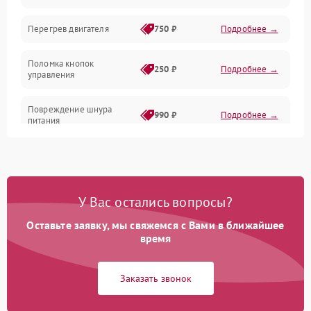
Электрика/Механические
Перегрев двигателя
750 ₽
Подробнее →
Поломка кнопок
250 ₽
Подробнее →
управления
Повреждение шнура
990 ₽
Подробнее →
питания
Выбивает автомат при
550 ₽
Подробнее →
включении
У Вас остались вопросы?
Не ключается вытяжка
550 ₽
Подробнее →
Оставьте заявку, мы свяжемся с Вами в ближайшее
Неисправность пускового
время
1000 ₽
Подробнее →
конденсатора
Заказать звонок
Поломка реле
1000 ₽
Подробнее →