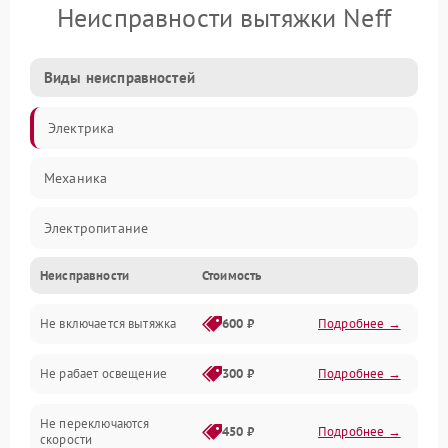
Неисправности вытяжки Neff
Виды неисправностей
Электрика
Механика
Электропитание
Неисправности
Стоимость
Вентиляция
Не включается вытяжка
600 ₽
Подробнее →
Освещение
Не рабает освещение
300 ₽
Подробнее →
Механические повреждения
Не переключаются
Электроника
450 ₽
Подробнее →
скорости