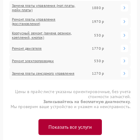
Замена платы управления (мат.платы,
1880 р
мейн платы)
Ремонт платы управления
1970 р
(восстановление)
Корпусный ремонт (замена резинок,
530 р
креплений, кнопок)
Ремонт двигателя
1770 р
Ремонт электропроводки
530 р
Замена платы сенсорного управления
1270 р
Цены в прайс-листе указаны ориентировочные, без учета
стоимости запчастей.
Записывайтесь на бесплатную диагностику.
Мы проверим ваше устройство и укажем на неисправность.
Показать все услуги