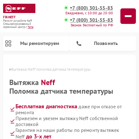
+7 (800) 301-55-83
Ежедневно, с 10:00 до 20:00
FIX-NEFF
+7 (800) 301-55-83
Ремонт устройств Neff
Специализированный
Звонок бесплатный по РФ
cервисный центр г.
Чита
Мы ремонтируем
Позвонить
 Чите
Вытяжка Neff поломка датчика температуры
Вытяжка
Neff
Поломка датчика температуры
Бесплатная диагностика
даже при отказе от
ремонта
Привезем и увезем вытяжку Neff собственной
доставкой
Ремонт посудомоечных машин Neff
Ремонт микроволновых печей Neff
Гарантия на наши работы по ремонту вытяжек
до 3-х лет
Neff