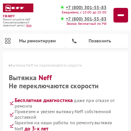
+7 (800) 301-55-83
Ежедневно, с 10:00 до 20:00
FIX-NEFF
+7 (800) 301-55-83
Ремонт устройств Neff
Специализированный
Звонок бесплатный по РФ
cервисный центр г.
Чита
Мы ремонтируем
Позвонить
 Чите
Вытяжка Neff не переключаются скорости
Вытяжка
Neff
Не переключаются скорости
Бесплатная диагностика
даже при отказе от
ремонта
Привезем и увезем вытяжку Neff собственной
доставкой
Ремонт посудомоечных машин Neff
Ремонт микроволновых печей Neff
Гарантия на наши работы по ремонту вытяжек
до 3-х лет
Neff