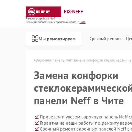
FIX-NEFF
Ремонт устройств Neff
Специализированный cервисный центр г.
Чита
Мы ремонтируем
Срочный ремонт
Це
панелей Neff в Чите
Варочная панель Neff замена конфорки стеклокерамиче
Замена конфорки
стеклокерамической
панели Neff в Чите
Привезем и увезем варочную панель Neff 
Гарантия на наши работы по ремонту варо
Ремонт стиральных машин Neff
Ремонт посудомоечных машин Neff
Ремонт микроволновых печей Neff
Срочный ремонт варочных панелей Neff в 