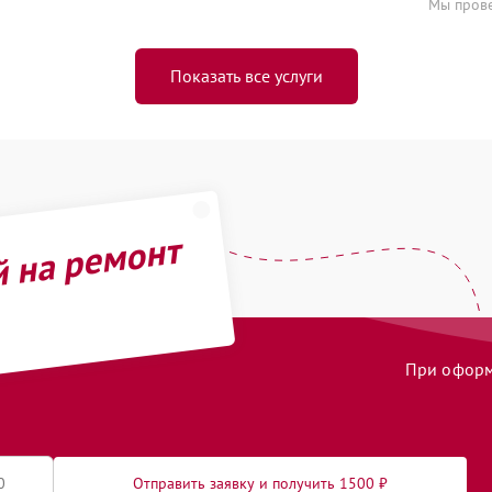
Мы прове
Показать все услуги
й на ремонт
При оформл
Отправить заявку и получить 1500 ₽