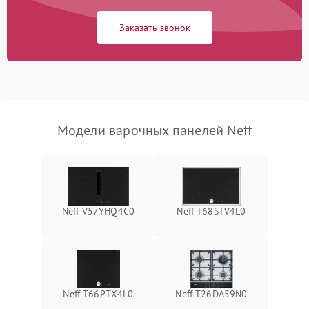
Заказать звонок
Модели варочных панелей Neff
Neff V57YHQ4C0
Neff T68STV4L0
Neff T66PTX4L0
Neff T26DA59N0