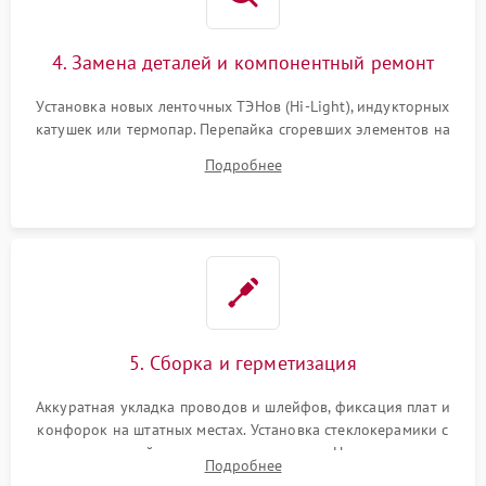
4. Замена деталей и компонентный ремонт
Установка новых ленточных ТЭНов (Hi-Light), индукторных
катушек или термопар. Перепайка сгоревших элементов на
плате управления, восстановление токопроводящих
Подробнее
дорожек. Очистка контактов и замена поврежденной
проводки.
5. Сборка и герметизация
Аккуратная укладка проводов и шлейфов, фиксация плат и
конфорок на штатных местах. Установка стеклокерамики с
проверкой равномерности зазоров. Нанесение
Подробнее
термостойкого герметика или укладка уплотнительной