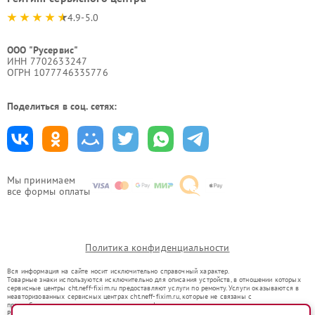
4.9-5.0
ООО "Русервис"
ИНН 7702633247
ОГРН 1077746335776
Поделиться в соц. сетях:
Мы принимаем
все формы оплаты
Политика конфиденциальности
Вся информация на сайте носит исключительно справочный характер.
Товарные знаки используются исключительно для описания устройств, в отношении которых
сервисные центры cht.neff-fixim.ru предоставляют услуги по ремонту. Услуги оказываются в
неавторизованных сервисных центрах cht.neff-fixim.ru, которые не связаны с
правообладателями товарных знаков или их официальными представителями.
Ремонт осуществляется для устройств, уже введенных в гражданский оборот в соответствии