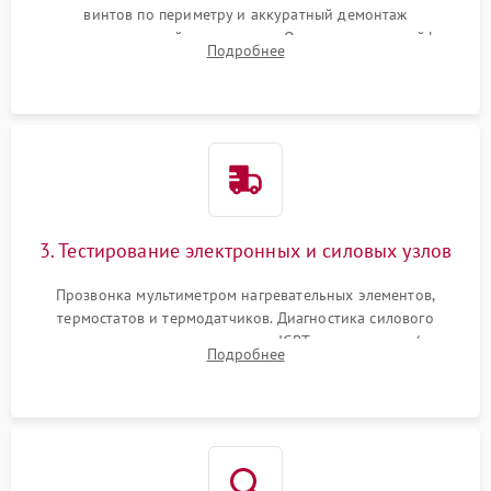
винтов по периметру и аккуратный демонтаж
стеклокерамической поверхности. Отсоединение шлейфов
Подробнее
сенсорного блока для доступа к силовым платам, катушкам
или ТЭНам.
3. Тестирование электронных и силовых узлов
Прозвонка мультиметром нагревательных элементов,
термостатов и термодатчиков. Диагностика силового
модуля, реле, диодных мостов и IGBT-транзисторов (для
Подробнее
индукции). Проверка кранов и газ-контроля (для газовых
панелей).