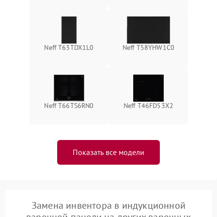
Neff T63TDX1L0
Neff T58YHW1C0
Neff T66TS6RN0
Neff T46FD53X2
Показать все модели
Замена инвентора в индукционной
варочной панели на других варочных