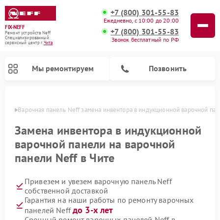
+7 (800) 301-55-83
Ежедневно, с 10:00 до 20:00
FIX-NEFF
+7 (800) 301-55-83
Ремонт устройств Neff
Специализированный
Звонок бесплатный по РФ
cервисный центр г.
Чита
Мы ремонтируем
Позвонить
 Чите
Варочная панель Neff замена инвентора в индукционной варочной па
Замена инвентора в индукционной
варочной панели на варочной
панели Neff в Чите
Привезем и увезем варочную панель Neff
собственной доставкой
Гарантия на наши работы по ремонту варочных
Ремонт посудомоечных машин Neff
Ремонт микроволновых печей Neff
до 3-х лет
панелей Neff
Срочный ремонт варочных панелей Neff в