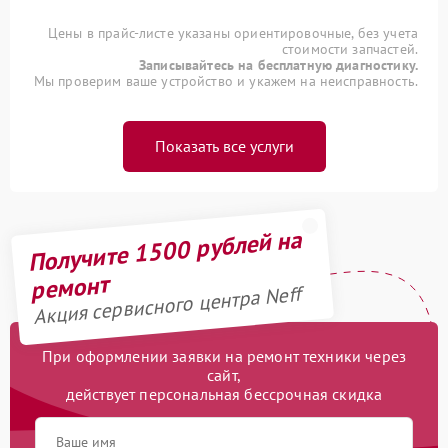
Цены в прайс-листе указаны ориентировочные, без учета
стоимости запчастей.
Записывайтесь на бесплатную диагностику.
Мы проверим ваше устройство и укажем на неисправность.
Показать все услуги
Получите 1500 рублей на
ремонт
Акция сервисного центра Neff
При оформлении заявки на ремонт техники через
сайт,
действует персональная бессрочная скидка