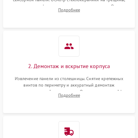
проверка конфорок на равномерность нагрева. Опрос
Подробнее
клиента о симптомах (не включается, не видит посуду,
щелкает).
2. Демонтаж и вскрытие корпуса
Извлечение панели из столешницы. Снятие крепежных
винтов по периметру и аккуратный демонтаж
стеклокерамической поверхности. Отсоединение шлейфов
Подробнее
сенсорного блока для доступа к силовым платам, катушкам
или ТЭНам.