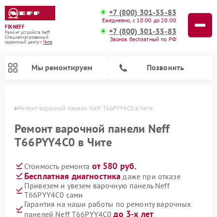
+7 (800) 301-55-83
Ежедневно, с 10:00 до 20:00
FIX-NEFF
+7 (800) 301-55-83
Ремонт устройств Neff
Специализированный
Звонок бесплатный по РФ
cервисный центр г.
Чита
Мы ремонтируем
Позвонить
 Чите
Ремонт варочной панели Neff T66PYY4C0 в Чите
Ремонт варочной панели Neff
T66PYY4C0 в Чите
от 580 руб.
Стоимость ремонта
Бесплатная диагностика
даже при отказе
Привезем и увезем варочную панель Neff
T66PYY4C0 сами
Ремонт посудомоечных машин Neff
Ремонт микроволновых печей Neff
Гарантия на наши работы по ремонту варочных
до 3-х лет
панелей Neff T66PYY4C0