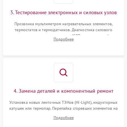
3. Тестирование электронных и силовых узлов
Прозвонка мультиметром нагревательных элементов,
термостатов и термодатчиков. Диагностика силового
модуля, реле, диодных мостов и IGBT-транзисторов (для
Подробнее
индукции). Проверка кранов и газ-контроля (для газовых
панелей).
4. Замена деталей и компонентный ремонт
Установка новых ленточных ТЭНов (Hi-Light), индукторных
катушек или термопар. Перепайка сгоревших элементов на
плате управления, восстановление токопроводящих
Подробнее
дорожек. Очистка контактов и замена поврежденной
проводки.