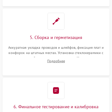
5. Сборка и герметизация
Аккуратная укладка проводов и шлейфов, фиксация плат и
конфорок на штатных местах. Установка стеклокерамики с
проверкой равномерности зазоров. Нанесение
Подробнее
термостойкого герметика или укладка уплотнительной
ленты по контуру.
6. Финальное тестирование и калибровка