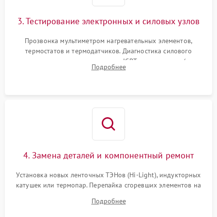
3. Тестирование электронных и силовых узлов
Прозвонка мультиметром нагревательных элементов,
термостатов и термодатчиков. Диагностика силового
модуля, реле, диодных мостов и IGBT-транзисторов (для
Подробнее
индукции). Проверка кранов и газ-контроля (для газовых
панелей).
4. Замена деталей и компонентный ремонт
Установка новых ленточных ТЭНов (Hi-Light), индукторных
катушек или термопар. Перепайка сгоревших элементов на
плате управления, восстановление токопроводящих
Подробнее
дорожек. Очистка контактов и замена поврежденной
проводки.