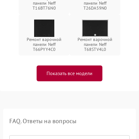
панели Neff
панели Neff
T16BT76N0
T26DA59N0
Ремонт варочной
Ремонт варочной
панели Neff
панели Neff
T66PYY4C0
T68STV4L0
Показать все модели
FAQ. Ответы на вопросы