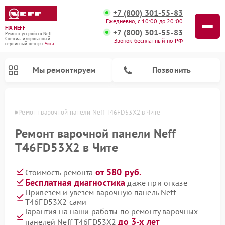
+7 (800) 301-55-83
Ежедневно, с 10:00 до 20:00
FIX-NEFF
+7 (800) 301-55-83
Ремонт устройств Neff
Специализированный
Звонок бесплатный по РФ
cервисный центр г.
Чита
Мы ремонтируем
Позвонить
 Чите
Ремонт варочной панели Neff T46FD53X2 в Чите
Ремонт варочной панели Neff
T46FD53X2 в Чите
от 580 руб.
Стоимость ремонта
Бесплатная диагностика
даже при отказе
Привезем и увезем варочную панель Neff
T46FD53X2 сами
Ремонт посудомоечных машин Neff
Ремонт микроволновых печей Neff
Гарантия на наши работы по ремонту варочных
до 3-х лет
панелей Neff T46FD53X2