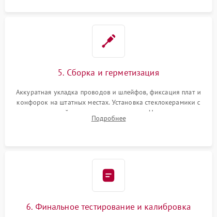
5. Сборка и герметизация
Аккуратная укладка проводов и шлейфов, фиксация плат и
конфорок на штатных местах. Установка стеклокерамики с
проверкой равномерности зазоров. Нанесение
Подробнее
термостойкого герметика или укладка уплотнительной
ленты по контуру.
6. Финальное тестирование и калибровка