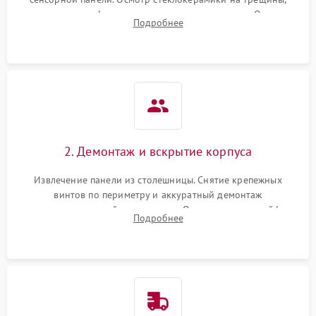
проверка конфорок на равномерность нагрева. Опрос
Подробнее
клиента о симптомах (не включается, не видит посуду,
щелкает).
2. Демонтаж и вскрытие корпуса
Извлечение панели из столешницы. Снятие крепежных
винтов по периметру и аккуратный демонтаж
стеклокерамической поверхности. Отсоединение шлейфов
Подробнее
сенсорного блока для доступа к силовым платам, катушкам
или ТЭНам.