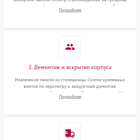
проверка конфорок на равномерность нагрева. Опрос
Подробнее
клиента о симптомах (не включается, не видит посуду,
щелкает).
2. Демонтаж и вскрытие корпуса
Извлечение панели из столешницы. Снятие крепежных
винтов по периметру и аккуратный демонтаж
стеклокерамической поверхности. Отсоединение шлейфов
Подробнее
сенсорного блока для доступа к силовым платам, катушкам
или ТЭНам.