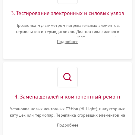
3. Тестирование электронных и силовых узлов
Прозвонка мультиметром нагревательных элементов,
термостатов и термодатчиков. Диагностика силового
модуля, реле, диодных мостов и IGBT-транзисторов (для
Подробнее
индукции). Проверка кранов и газ-контроля (для газовых
панелей).
4. Замена деталей и компонентный ремонт
Установка новых ленточных ТЭНов (Hi-Light), индукторных
катушек или термопар. Перепайка сгоревших элементов на
плате управления, восстановление токопроводящих
Подробнее
дорожек. Очистка контактов и замена поврежденной
проводки.