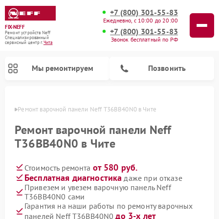
+7 (800) 301-55-83
Ежедневно, с 10:00 до 20:00
FIX-NEFF
+7 (800) 301-55-83
Ремонт устройств Neff
Специализированный
Звонок бесплатный по РФ
cервисный центр г.
Чита
Мы ремонтируем
Позвонить
 Чите
Ремонт варочной панели Neff T36BB40N0 в Чите
Ремонт варочной панели Neff
T36BB40N0 в Чите
от 580 руб.
Стоимость ремонта
Бесплатная диагностика
даже при отказе
Привезем и увезем варочную панель Neff
T36BB40N0 сами
Ремонт посудомоечных машин Neff
Ремонт микроволновых печей Neff
Гарантия на наши работы по ремонту варочных
до 3-х лет
панелей Neff T36BB40N0