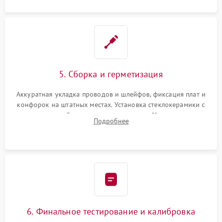
5. Сборка и герметизация
Аккуратная укладка проводов и шлейфов, фиксация плат и
конфорок на штатных местах. Установка стеклокерамики с
проверкой равномерности зазоров. Нанесение
Подробнее
термостойкого герметика или укладка уплотнительной
ленты по контуру.
6. Финальное тестирование и калибровка