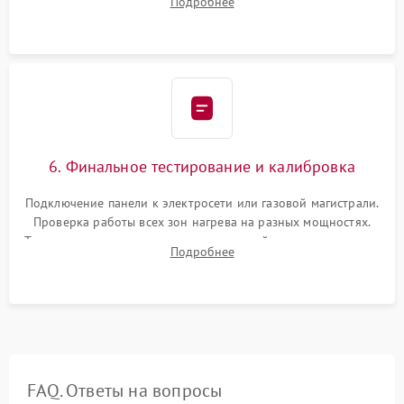
Подробнее
термостойкого герметика или укладка уплотнительной
ленты по контуру.
6. Финальное тестирование и калибровка
Подключение панели к электросети или газовой магистрали.
Проверка работы всех зон нагрева на разных мощностях.
Тестирование сенсорного управления, таймера, индикаторов
Подробнее
остаточного тепла и систем защиты от перегрева.
FAQ. Ответы на вопросы