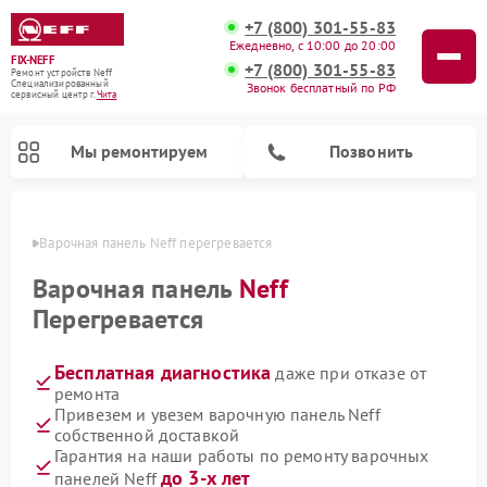
+7 (800) 301-55-83
Ежедневно, с 10:00 до 20:00
FIX-NEFF
+7 (800) 301-55-83
Ремонт устройств Neff
Специализированный
Звонок бесплатный по РФ
cервисный центр г.
Чита
Мы ремонтируем
Позвонить
 Чите
Варочная панель Neff перегревается
Варочная панель
Neff
Перегревается
Бесплатная диагностика
даже при отказе от
ремонта
Привезем и увезем варочную панель Neff
собственной доставкой
Ремонт посудомоечных машин Neff
Ремонт микроволновых печей Neff
Гарантия на наши работы по ремонту варочных
до 3-х лет
панелей Neff