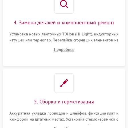
4. Замена деталей и компонентный ремонт
Установка новых ленточных ТЭНов (Hi-Light), индукторных
катушек или термопар. Перепайка сгоревших элементов на
плате управления, восстановление токопроводящих
Подробнее
дорожек. Очистка контактов и замена поврежденной
проводки.
5. Сборка и герметизация
Аккуратная укладка проводов и шлейфов, фиксация плат и
конфорок на штатных местах. Установка стеклокерамики с
проверкой равномерности зазоров. Нанесение