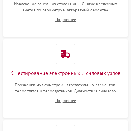
Извлечение панели из столешницы. Снятие крепежных
винтов по периметру и аккуратный демонтаж
стеклокерамической поверхности. Отсоединение шлейфов
Подробнее
сенсорного блока для доступа к силовым платам, катушкам
или ТЭНам.
3. Тестирование электронных и силовых узлов
Прозвонка мультиметром нагревательных элементов,
термостатов и термодатчиков. Диагностика силового
модуля, реле, диодных мостов и IGBT-транзисторов (для
Подробнее
индукции). Проверка кранов и газ-контроля (для газовых
панелей).