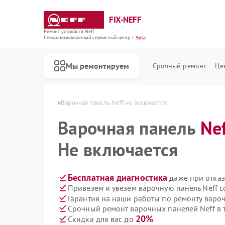
FIX-NEFF
Ремонт устройств Neff
Специализированный cервисный центр г.
Чита
Мы ремонтируем
Срочный ремонт
Це
панелей Neff в Чите
Варочная панель Neff не включается
Варочная панель
Ne
Не включается
Бесплатная диагностика
даже при отказ
Привезем и увезем варочную панель Neff 
Гарантия на наши работы по ремонту варо
Срочный ремонт варочных панелей Neff в 
Ремонт стиральных машин Neff
Ремонт посудомоечных машин Neff
Ремонт микроволновых печей Neff
20%
Скидка для вас до