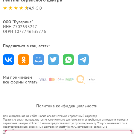
4.9-5.0
ООО "Русервис"
ИНН 7702633247
ОГРН 1077746335776
Поделиться в соц. сетях:
Мы принимаем
все формы оплаты
Политика конфиденциальности
Вся информация на сайте носит исключительно справочный характер.
Товарные знаки используются исключительно для описания устройств, в отношении которых
сервисные центры cht.neff-fixim.ru предоставляют услуги по ремонту. Услуги оказываются в
неавторизованных сервисных центрах cht.neff-fixim.ru, которые не связаны с
правообладателями товарных знаков или их официальными представителями.
Ремонт осуществляется для устройств, уже введенных в гражданский оборот в соответствии