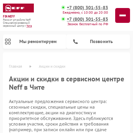
+7 (800) 301-55-83
Ежедневно, с 10:00 до 20:00
FIX-NEFF
+7 (800) 301-55-83
Ремонт устройств Neff
Специализированный
Звонок бесплатный по РФ
cервисный центр г.
Чита
Мы ремонтируем
Позвонить
Главная
Акции и скидки
Акции и скидки в сервисном центре
Neff в Чите
Актуальные предложения сервисного центра:
сезонные скидки, специальные цены на
комплектующие, акции на диагностику и
приоритетное обслуживание. Здесь публикуются
Ремонт посудомоечных машин Neff
Ремонт микроволновых печей Neff
условия участия, сроки действия и требования
(например, при записи онлайн или при сдаче