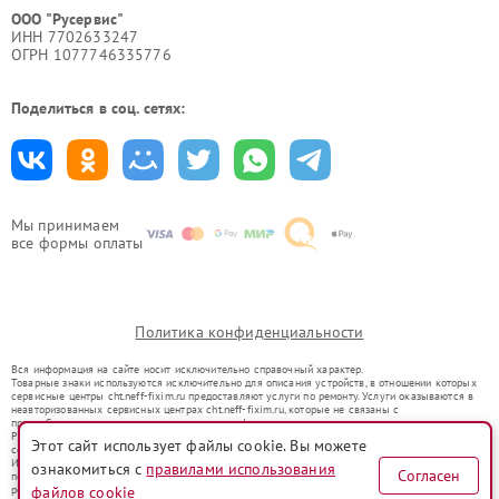
ООО "Русервис"
ИНН 7702633247
ОГРН 1077746335776
Поделиться в соц. сетях:
Мы принимаем
все формы оплаты
Политика конфиденциальности
Вся информация на сайте носит исключительно справочный характер.
Товарные знаки используются исключительно для описания устройств, в отношении которых
сервисные центры cht.neff-fixim.ru предоставляют услуги по ремонту. Услуги оказываются в
неавторизованных сервисных центрах cht.neff-fixim.ru, которые не связаны с
правообладателями товарных знаков или их официальными представителями.
Ремонт осуществляется для устройств, уже введенных в гражданский оборот в соответствии
Этот сайт использует файлы cookie. Вы можете
со статьей 1487 ГК РФ.
Использование товарных знаков не преследует цели индивидуализации услуг или введения
ознакомиться с
правилами использования
Согласен
потребителей в заблуждение, а служит для информирования о предоставляемых услугах по
файлов cookie
ремонту техники указанных брендов.