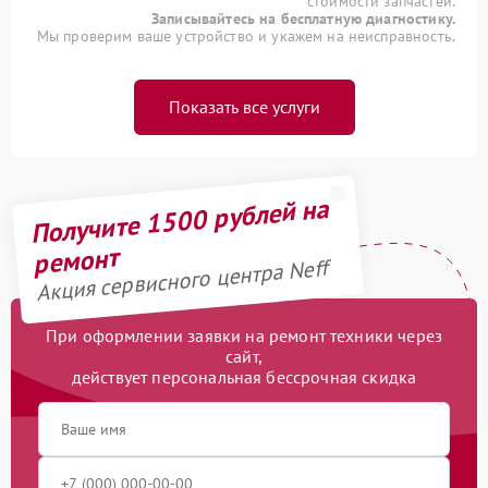
стоимости запчастей.
Записывайтесь на бесплатную диагностику.
Мы проверим ваше устройство и укажем на неисправность.
Показать все услуги
Получите 1500 рублей на
ремонт
Акция сервисного центра Neff
При оформлении заявки на ремонт техники через
сайт,
действует персональная бессрочная скидка