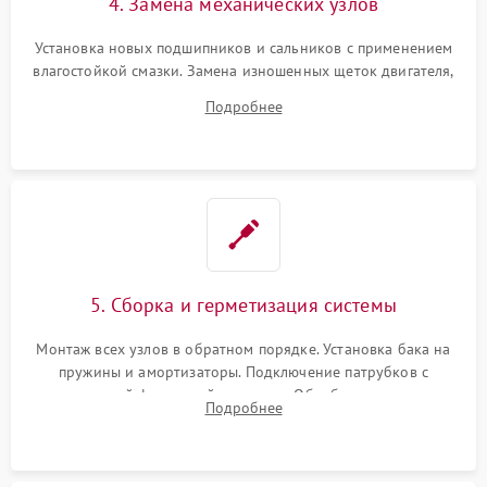
4. Замена механических узлов
Установка новых подшипников и сальников с применением
влагостойкой смазки. Замена изношенных щеток двигателя,
порванного ремня привода, неисправного сливного насоса
Подробнее
или поврежденной резиновой манжеты.
5. Сборка и герметизация системы
Монтаж всех узлов в обратном порядке. Установка бака на
пружины и амортизаторы. Подключение патрубков с
надежной фиксацией хомутами. Обработка стыков
Подробнее
герметиком для предотвращения возможных протечек воды.