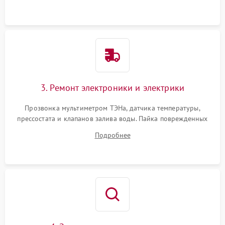
крестовины на износ, а манжеты люка на разрывы.
3. Ремонт электроники и электрики
Прозвонка мультиметром ТЭНа, датчика температуры,
прессостата и клапанов залива воды. Пайка поврежденных
дорожек или замена симисторов на плате управления.
Подробнее
Восстановление целостности проводки и контактов.