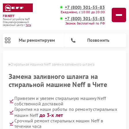
+7 (800) 301-55-83
Ежедневно, с 10:00 до 20:00
FIX-NEFF
+7 (800) 301-55-83
Ремонт устройств Neff
Специализированный
Звонок бесплатный по РФ
cервисный центр г.
Чита
Мы ремонтируем
Позвонить
 Чите
Стиральная машина Neff замена заливного шланга
Замена заливного шланга на
стиральной машине Neff в Чите
Привезем и увезем стиральную машину Neff
собственной доставкой
Гарантия на наши работы по ремонту стиральных
до 3-х лет
машин Neff
Ремонт посудомоечных машин Neff
Ремонт микроволновых печей Neff
Срочный ремонт стиральных машин Neff в
течении часа