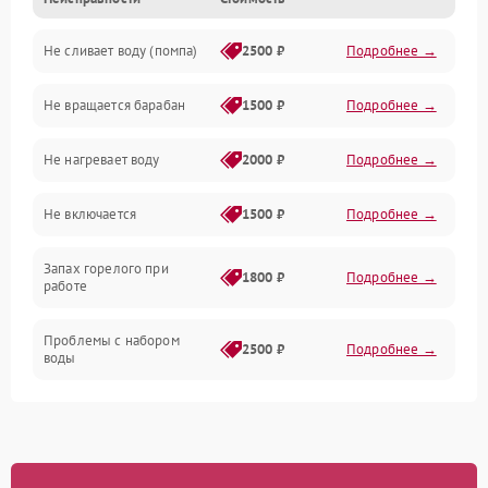
Электропитание
Не сливает воду (помпа)
2500 ₽
Подробнее →
Водоснабжение
Не вращается барабан
1500 ₽
Подробнее →
Слив
Не нагревает воду
2000 ₽
Подробнее →
Программное обеспечение
Не включается
1500 ₽
Подробнее →
Запах горелого при
1800 ₽
Подробнее →
работе
Проблемы с набором
2500 ₽
Подробнее →
воды
Замена ТЭНа
2200 ₽
Подробнее →
Замена платы управления
2200 ₽
Подробнее →