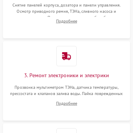
Снятие панелей корпуса, дозатора и панели управления.
Осмотр приводного ремня, ТЭНа, сливного насоса и
амортизаторов. Проверка подшипников барабана и
Подробнее
крестовины на износ, а манжеты люка на разрывы.
3. Ремонт электроники и электрики
Прозвонка мультиметром ТЭНа, датчика температуры,
прессостата и клапанов залива воды. Пайка поврежденных
дорожек или замена симисторов на плате управления.
Подробнее
Восстановление целостности проводки и контактов.