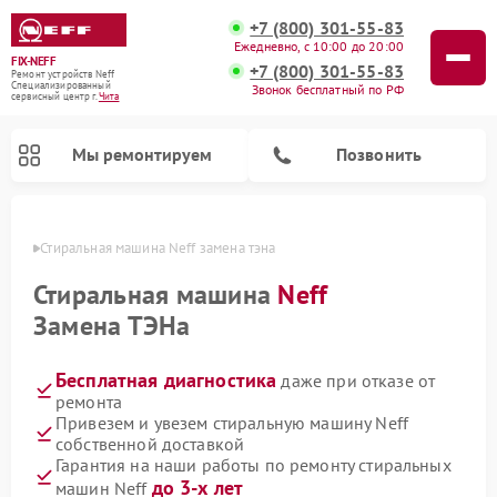
+7 (800) 301-55-83
Ежедневно, с 10:00 до 20:00
FIX-NEFF
+7 (800) 301-55-83
Ремонт устройств Neff
Специализированный
Звонок бесплатный по РФ
cервисный центр г.
Чита
Мы ремонтируем
Позвонить
 Чите
Стиральная машина Neff замена тэна
Стиральная машина
Neff
Замена ТЭНа
Бесплатная диагностика
даже при отказе от
ремонта
Привезем и увезем стиральную машину Neff
собственной доставкой
Ремонт посудомоечных машин Neff
Ремонт микроволновых печей Neff
Гарантия на наши работы по ремонту стиральных
до 3-х лет
машин Neff