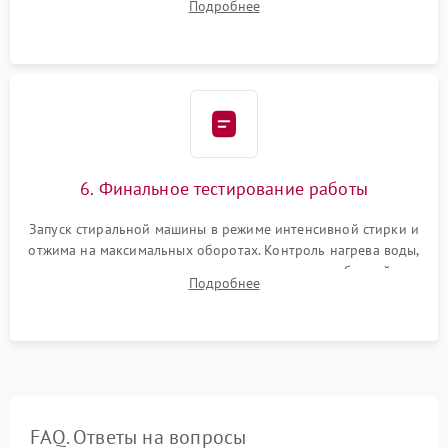
Подробнее
герметиком для предотвращения возможных протечек воды.
6. Финальное тестирование работы
Запуск стиральной машины в режиме интенсивной стирки и
отжима на максимальных оборотах. Контроль нагрева воды,
корректности слива, отсутствия излишних вибраций,
Подробнее
посторонних стуков и протечек под корпусом.
FAQ. Ответы на вопросы