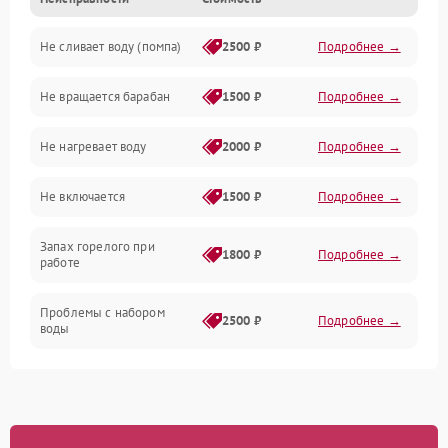
Электропитание
Не сливает воду (помпа)
2500 ₽
Подробнее →
Водоснабжение
Не вращается барабан
1500 ₽
Подробнее →
Слив
Не нагревает воду
2000 ₽
Подробнее →
Программное обеспечение
Не включается
1500 ₽
Подробнее →
Запах горелого при
1800 ₽
Подробнее →
работе
Проблемы с набором
2500 ₽
Подробнее →
воды
Замена ТЭНа
2200 ₽
Подробнее →
Замена платы управления
2200 ₽
Подробнее →