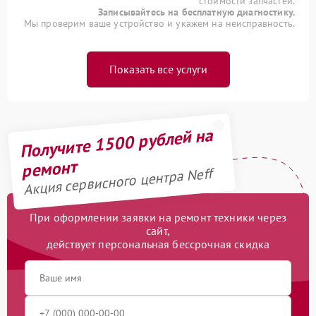
стоимости запчастей.
Записывайтесь на бесплатную диагностику.
Мы проверим ваше устройство и укажем на неисправность.
Показать все услуги
Получите 1500 рублей на
ремонт
Акция сервисного центра Neff
При оформлении заявки на ремонт техники через
сайт,
действует персональная бессрочная скидка