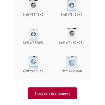
Neff V5342X0
Neff W5420X0
Neff W7320F2
Neff W744GX0EU
Neff V6540X1
Neff V6540X0
Показать все модели