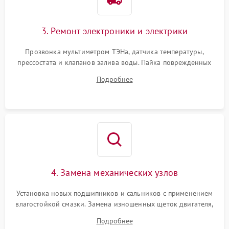
3. Ремонт электроники и электрики
Прозвонка мультиметром ТЭНа, датчика температуры,
прессостата и клапанов залива воды. Пайка поврежденных
дорожек или замена симисторов на плате управления.
Подробнее
Восстановление целостности проводки и контактов.
4. Замена механических узлов
Установка новых подшипников и сальников с применением
влагостойкой смазки. Замена изношенных щеток двигателя,
порванного ремня привода, неисправного сливного насоса
Подробнее
или поврежденной резиновой манжеты.