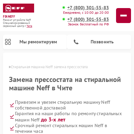
+7 (800) 301-55-83
Ежедневно, с 10:00 до 20:00
FIX-NEFF
+7 (800) 301-55-83
Ремонт устройств Neff
Специализированный
Звонок бесплатный по РФ
cервисный центр г.
Чита
Мы ремонтируем
Позвонить
 Чите
Стиральная машина Neff замена прессостата
Замена прессостата на стиральной
машине Neff в Чите
Привезем и увезем стиральную машину Neff
собственной доставкой
Гарантия на наши работы по ремонту стиральных
до 3-х лет
машин Neff
Ремонт посудомоечных машин Neff
Ремонт микроволновых печей Neff
Срочный ремонт стиральных машин Neff в
течении часа