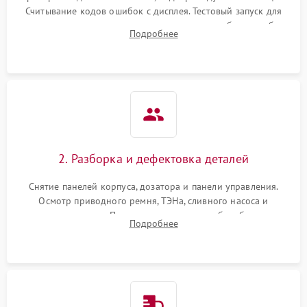
Считывание кодов ошибок с дисплея. Тестовый запуск для
выявления посторонних шумов, протечек или сбоев в работе
Подробнее
электронного модуля управления.
2. Разборка и дефектовка деталей
Снятие панелей корпуса, дозатора и панели управления.
Осмотр приводного ремня, ТЭНа, сливного насоса и
амортизаторов. Проверка подшипников барабана и
Подробнее
крестовины на износ, а манжеты люка на разрывы.