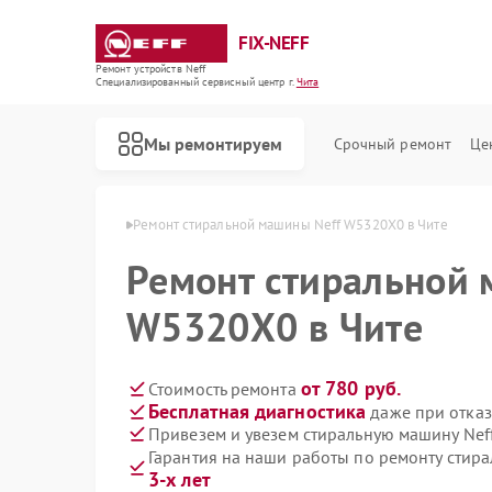
FIX-NEFF
Ремонт устройств Neff
Специализированный cервисный центр г.
Чита
Мы ремонтируем
Срочный ремонт
Це
х машин Neff в Чите
Ремонт стиральной машины Neff W5320X0 в Чите
Ремонт стиральной 
W5320X0 в Чите
от 780 руб.
Стоимость ремонта
Бесплатная диагностика
даже при отказ
Привезем и увезем стиральную машину Ne
Гарантия на наши работы по ремонту сти
Ремонт посудомоечных машин Neff
Ремонт варочных панелей Neff
Ремонт микроволновых печей Neff
3-х лет