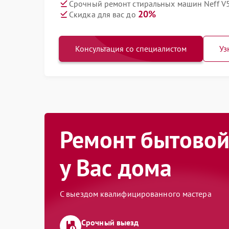
Срочный ремонт стиральных машин Neff V5
20%
Скидка для вас до
Консультация со специалистом
Уз
Ремонт бытовой
у Вас дома
С выездом квалифицированного мастера
Срочный выезд