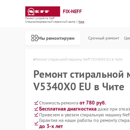
FIX-NEFF
Ремонт устройств Neff
Специализированный cервисный центр г.
Чита
Мы ремонтируем
Срочный ремонт
Це
х машин Neff в Чите
Ремонт стиральной машины Neff V5340X0 EU в Чите
Ремонт стиральной 
V5340X0 EU в Чите
от 780 руб.
Стоимость ремонта
Бесплатная диагностика
даже при отказ
Привезем и увезем стиральную машину Nef
Гарантия на наши работы по ремонту стир
Ремонт посудомоечных машин Neff
Ремонт варочных панелей Neff
Ремонт микроволновых печей Neff
до 3-х лет