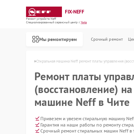
FIX-NEFF
Ремонт устройств Neff
Специализированный cервисный центр г.
Чита
Мы ремонтируем
Срочный ремонт
Це
х машин Neff в Чите
Стиральная машина Neff ремонт платы управления (восс
Ремонт платы управ
(восстановление) на
машине Neff в Чите
Привезем и увезем стиральную машину Nef
Гарантия на наши работы по ремонту стир
Ремонт посудомоечных машин Neff
Ремонт варочных панелей Neff
Ремонт микроволновых печей Neff
Срочный ремонт стиральных машин Neff в 