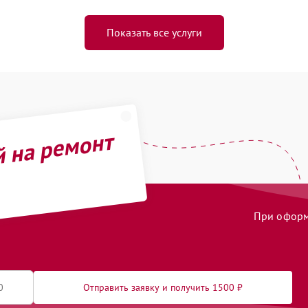
Показать все услуги
й на ремонт
При оформл
Отправить заявку и получить 1500 ₽