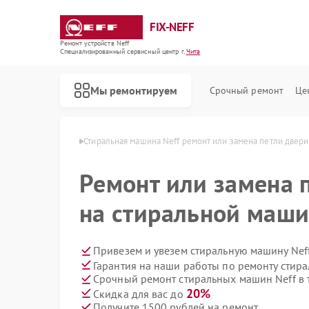
FIX-NEFF
Ремонт устройств Neff
Специализированный cервисный центр г.
Чита
Мы ремонтируем
Срочный ремонт
Це
х машин Neff в Чите
Стиральная машина Neff ремонт или замена петли двери
Ремонт или замена 
на стиральной маши
Привезем и увезем стиральную машину Nef
Гарантия на наши работы по ремонту стир
Срочный ремонт стиральных машин Neff в 
Ремонт посудомоечных машин Neff
Ремонт варочных панелей Neff
Ремонт микроволновых печей Neff
20%
Скидка для вас до
Получите 1500 рублей на ремонт