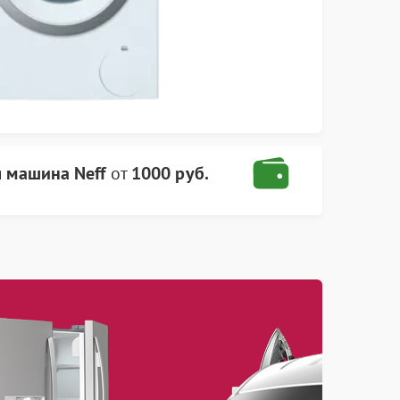
я машина Neff
от
1000 руб.