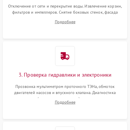
Отключение от сети и перекрытие воды. Извлечение корзин,
фильтров и импеллеров. Снятие боковых стенок, фасада
дверцы или нижнего поддона для прямого доступа к
Подробнее
циркуляционному насосу, ТЭНу и сливной помпе.
3. Проверка гидравлики и электроники
Прозвонка мультиметром проточного ТЭНа, обмоток
двигателей насосов и впускного клапана. Диагностика
прессостата (датчика уровня воды), датчика мутности,
Подробнее
концевика дверцы и электронного модуля управления.