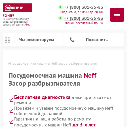
+7 (800) 301-55-83
Ежедневно, с 10:00 до 20:00
FIX-NEFF
+7 (800) 301-55-83
Ремонт устройств Neff
Специализированный
Звонок бесплатный по РФ
cервисный центр г.
Чита
Мы ремонтируем
Позвонить
 Чите
Посудомоечная машина Neff засор разбрызгивателя
Посудомоечная машина
Neff
Засор разбрызгивателя
Бесплатная диагностика
даже при отказе от
ремонта
Привезем и увезем посудомоечную машину Neff
собственной доставкой
Ремонт микроволновых печей Neff
Гарантия на наши работы по ремонту
до 3-х лет
посудомоечных машин Neff