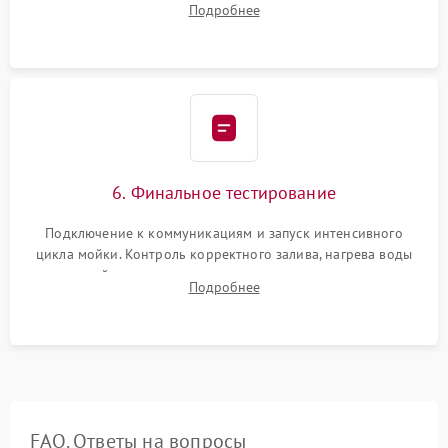
Подробнее
сборка корпуса и установка датчика поплавка.
6. Финальное тестирование
Подключение к коммуникациям и запуск интенсивного
цикла мойки. Контроль корректного залива, нагрева воды
до нужной температуры, отсутствия посторонних шумов,
Подробнее
штатного слива и абсолютной сухости в поддоне.
FAQ. Ответы на вопросы