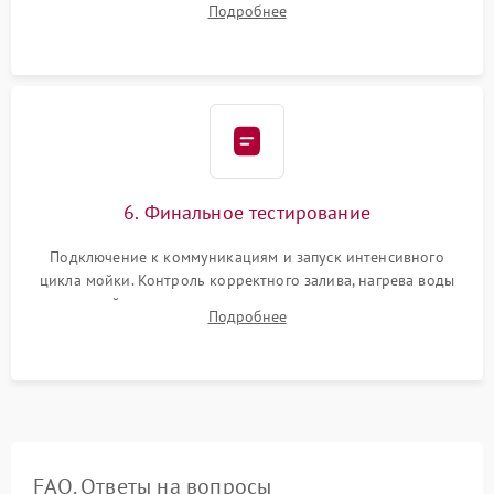
Подробнее
сборка корпуса и установка датчика поплавка.
6. Финальное тестирование
Подключение к коммуникациям и запуск интенсивного
цикла мойки. Контроль корректного залива, нагрева воды
до нужной температуры, отсутствия посторонних шумов,
Подробнее
штатного слива и абсолютной сухости в поддоне.
FAQ. Ответы на вопросы