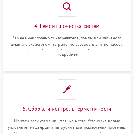
4. Ремонт и очистка систем
Замена неисправного нагревателя, помпы или заливного
шланга с аквастопом. Устранение засоров в улитке насоса,
патрубках и фильтрах. Компонентный ремонт платы
Подробнее
управления, восстановление поврежденной проводки.
5. Сборка и контроль герметичности
Монтаж всех узлов на штатные места. Установка новых
уплотнителей дверцы и патрубков для исключения протечек.
Надежная фиксация хомутов гидравлической системы,