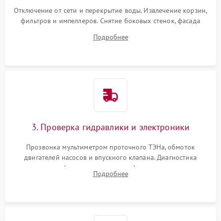
Отключение от сети и перекрытие воды. Извлечение корзин,
фильтров и импеллеров. Снятие боковых стенок, фасада
дверцы или нижнего поддона для прямого доступа к
Подробнее
циркуляционному насосу, ТЭНу и сливной помпе.
3. Проверка гидравлики и электроники
Прозвонка мультиметром проточного ТЭНа, обмоток
двигателей насосов и впускного клапана. Диагностика
прессостата (датчика уровня воды), датчика мутности,
Подробнее
концевика дверцы и электронного модуля управления.