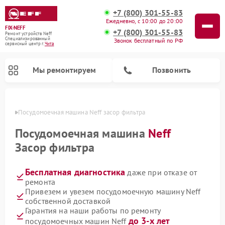
+7 (800) 301-55-83
Ежедневно, с 10:00 до 20:00
FIX-NEFF
+7 (800) 301-55-83
Ремонт устройств Neff
Специализированный
Звонок бесплатный по РФ
cервисный центр г.
Чита
Мы ремонтируем
Позвонить
 Чите
Посудомоечная машина Neff засор фильтра
Посудомоечная машина
Neff
Засор фильтра
Бесплатная диагностика
даже при отказе от
ремонта
Привезем и увезем посудомоечную машину Neff
собственной доставкой
Ремонт микроволновых печей Neff
Гарантия на наши работы по ремонту
до 3-х лет
посудомоечных машин Neff