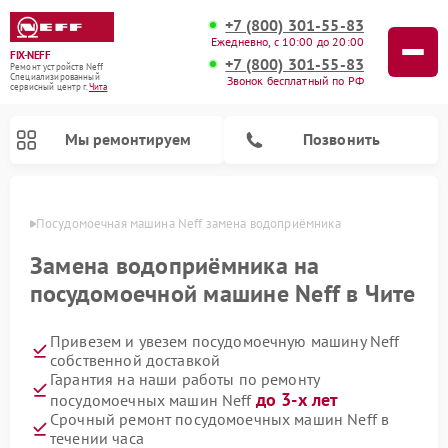
+7 (800) 301-55-83
Ежедневно, с 10:00 до 20:00
FIX-NEFF
+7 (800) 301-55-83
Ремонт устройств Neff
Специализированный
Звонок бесплатный по РФ
cервисный центр г.
Чита
Мы ремонтируем
Позвонить
 Чите
Посудомоечная машина Neff замена водоприёмника
Замена водоприёмника на
посудомоечной машине Neff в Чите
Привезем и увезем посудомоечную машину Neff
собственной доставкой
Гарантия на наши работы по ремонту
до 3-х лет
посудомоечных машин Neff
Ремонт микроволновых печей Neff
Срочный ремонт посудомоечных машин Neff в
течении часа