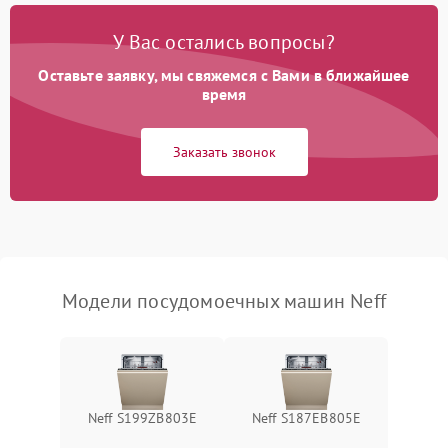
Проблемы с набором
1800 ₽
Подробнее →
воды
У Вас остались вопросы?
Оставьте заявку, мы свяжемся с Вами в ближайшее
Не работает сушилка
2100 ₽
Подробнее →
время
Сбои в работе таймера
1700 ₽
Подробнее →
Заказать звонок
Проблемы с
2100 ₽
Подробнее →
циркуляционным насосом
Модели посудомоечных машин Neff
Neff S199ZB803E
Neff S187EB805E