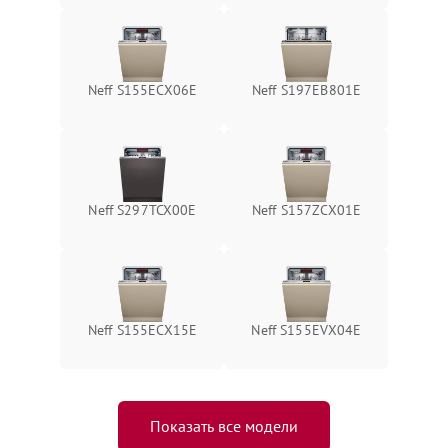
Neff S155ECX06E
Neff S197EB801E
Neff S297TCX00E
Neff S157ZCX01E
Neff S155ECX15E
Neff S155EVX04E
Показать все модели