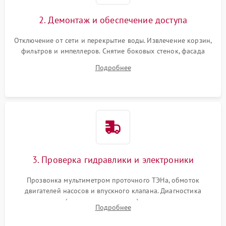
2. Демонтаж и обеспечение доступа
Отключение от сети и перекрытие воды. Извлечение корзин,
фильтров и импеллеров. Снятие боковых стенок, фасада
дверцы или нижнего поддона для прямого доступа к
Подробнее
циркуляционному насосу, ТЭНу и сливной помпе.
3. Проверка гидравлики и электроники
Прозвонка мультиметром проточного ТЭНа, обмоток
двигателей насосов и впускного клапана. Диагностика
прессостата (датчика уровня воды), датчика мутности,
Подробнее
концевика дверцы и электронного модуля управления.