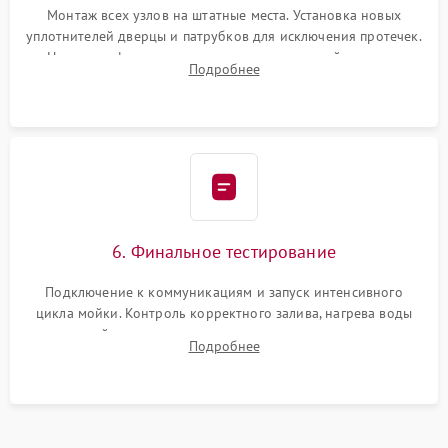
Монтаж всех узлов на штатные места. Установка новых
уплотнителей дверцы и патрубков для исключения протечек.
Надежная фиксация хомутов гидравлической системы,
Подробнее
сборка корпуса и установка датчика поплавка.
6. Финальное тестирование
Подключение к коммуникациям и запуск интенсивного
цикла мойки. Контроль корректного залива, нагрева воды
до нужной температуры, отсутствия посторонних шумов,
Подробнее
штатного слива и абсолютной сухости в поддоне.