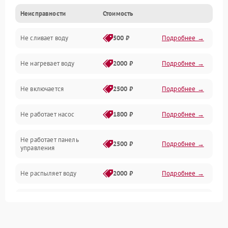
Неисправности
Стоимость
Управление
Не сливает воду
500 ₽
Подробнее →
Электропитание
Не нагревает воду
2000 ₽
Подробнее →
Датчики
Не включается
2500 ₽
Подробнее →
Нагрев
Не работает насос
1800 ₽
Подробнее →
Вода
Не работает панель
Гигиена
2500 ₽
Подробнее →
управления
Программное обеспечение
Не распыляет воду
2000 ₽
Подробнее →
Не запускается цикл
1800 ₽
Подробнее →
стирки