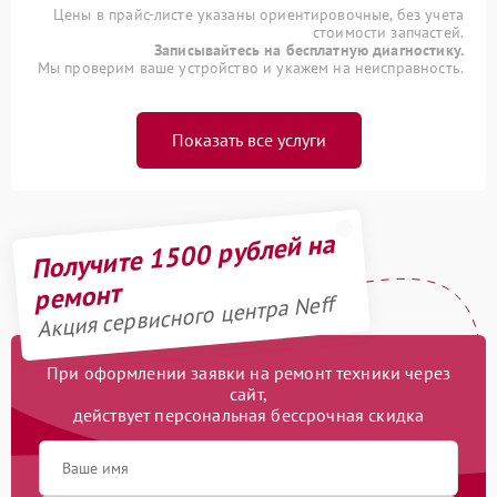
Цены в прайс-листе указаны ориентировочные, без учета
стоимости запчастей.
Записывайтесь на бесплатную диагностику.
Мы проверим ваше устройство и укажем на неисправность.
Показать все услуги
Получите 1500 рублей на
ремонт
Акция сервисного центра Neff
При оформлении заявки на ремонт техники через
сайт,
действует персональная бессрочная скидка