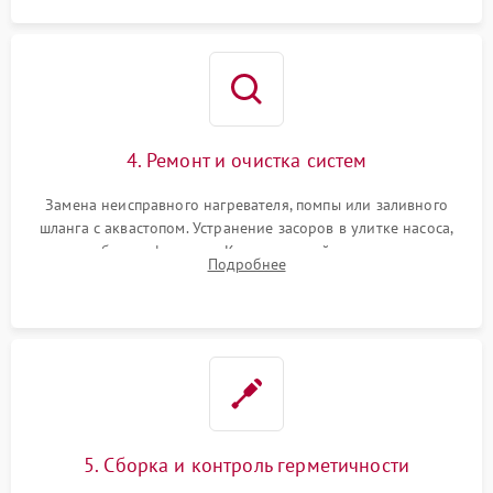
4. Ремонт и очистка систем
Замена неисправного нагревателя, помпы или заливного
шланга с аквастопом. Устранение засоров в улитке насоса,
патрубках и фильтрах. Компонентный ремонт платы
Подробнее
управления, восстановление поврежденной проводки.
5. Сборка и контроль герметичности