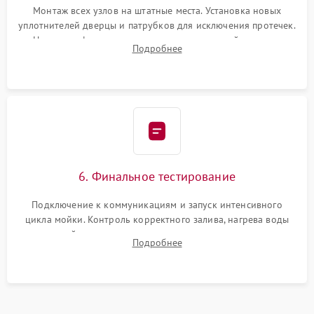
Монтаж всех узлов на штатные места. Установка новых
уплотнителей дверцы и патрубков для исключения протечек.
Надежная фиксация хомутов гидравлической системы,
Подробнее
сборка корпуса и установка датчика поплавка.
6. Финальное тестирование
Подключение к коммуникациям и запуск интенсивного
цикла мойки. Контроль корректного залива, нагрева воды
до нужной температуры, отсутствия посторонних шумов,
Подробнее
штатного слива и абсолютной сухости в поддоне.