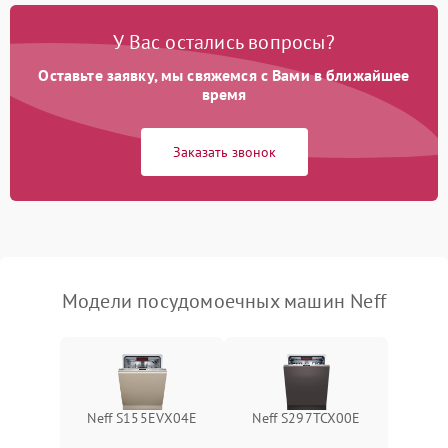
Проблемы с набором
1800 ₽
Подробнее →
воды
У Вас остались вопросы?
Оставьте заявку, мы свяжемся с Вами в ближайшее
Не работает сушилка
2100 ₽
Подробнее →
время
Сбои в работе таймера
1700 ₽
Подробнее →
Заказать звонок
Проблемы с
2100 ₽
Подробнее →
циркуляционным насосом
Модели посудомоечных машин Neff
Neff S155EVX04E
Neff S297TCX00E