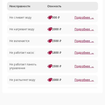
Неисправности
Стоимость
Управление
Не сливает воду
500 ₽
Подробнее →
Электропитание
Не нагревает воду
2000 ₽
Подробнее →
Датчики
Не включается
2500 ₽
Подробнее →
Нагрев
Не работает насос
1800 ₽
Подробнее →
Вода
Не работает панель
Гигиена
2500 ₽
Подробнее →
управления
Программное обеспечение
Не распыляет воду
2000 ₽
Подробнее →
Не запускается цикл
1800 ₽
Подробнее →
стирки