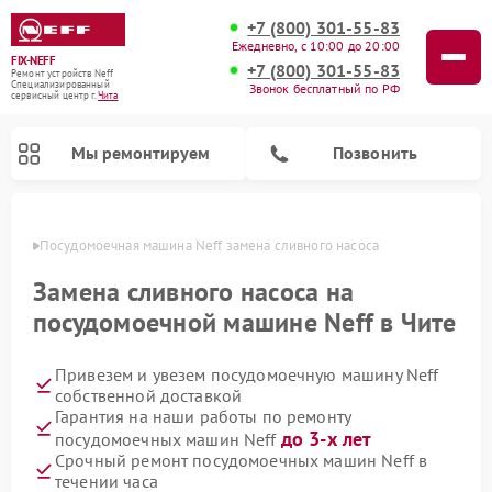
+7 (800) 301-55-83
Ежедневно, с 10:00 до 20:00
FIX-NEFF
+7 (800) 301-55-83
Ремонт устройств Neff
Специализированный
Звонок бесплатный по РФ
cервисный центр г.
Чита
Мы ремонтируем
Позвонить
 Чите
Посудомоечная машина Neff замена сливного насоса
Замена сливного насоса на
посудомоечной машине Neff в Чите
Привезем и увезем посудомоечную машину Neff
собственной доставкой
Гарантия на наши работы по ремонту
до 3-х лет
посудомоечных машин Neff
Ремонт микроволновых печей Neff
Срочный ремонт посудомоечных машин Neff в
течении часа