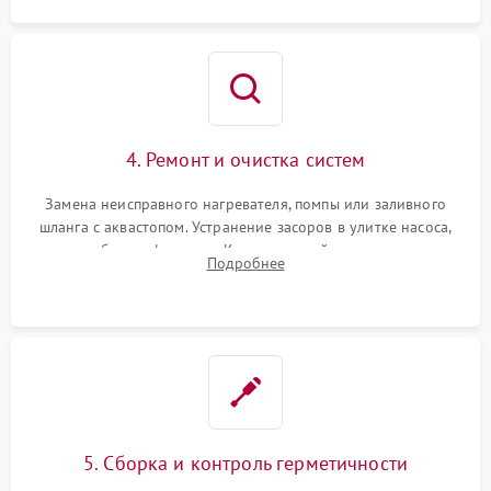
4. Ремонт и очистка систем
Замена неисправного нагревателя, помпы или заливного
шланга с аквастопом. Устранение засоров в улитке насоса,
патрубках и фильтрах. Компонентный ремонт платы
Подробнее
управления, восстановление поврежденной проводки.
5. Сборка и контроль герметичности