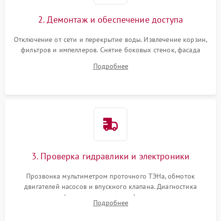
2. Демонтаж и обеспечение доступа
Отключение от сети и перекрытие воды. Извлечение корзин,
фильтров и импеллеров. Снятие боковых стенок, фасада
дверцы или нижнего поддона для прямого доступа к
Подробнее
циркуляционному насосу, ТЭНу и сливной помпе.
3. Проверка гидравлики и электроники
Прозвонка мультиметром проточного ТЭНа, обмоток
двигателей насосов и впускного клапана. Диагностика
прессостата (датчика уровня воды), датчика мутности,
Подробнее
концевика дверцы и электронного модуля управления.