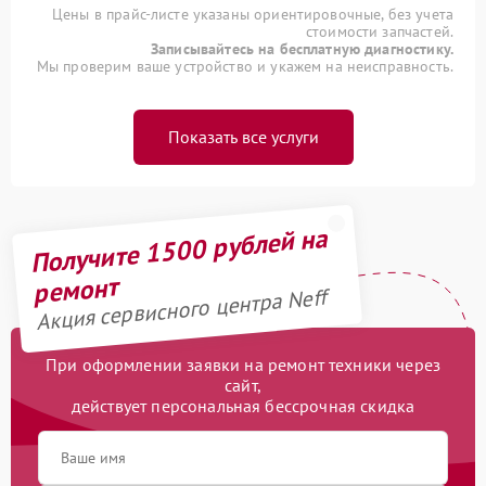
Цены в прайс-листе указаны ориентировочные, без учета
стоимости запчастей.
Записывайтесь на бесплатную диагностику.
Мы проверим ваше устройство и укажем на неисправность.
Показать все услуги
Получите 1500 рублей на
ремонт
Акция сервисного центра Neff
При оформлении заявки на ремонт техники через
сайт,
действует персональная бессрочная скидка