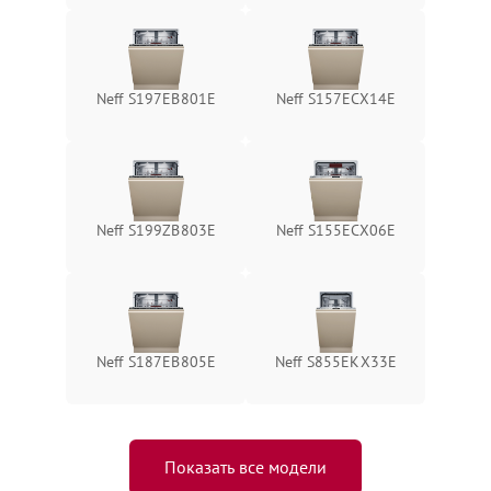
Neff S197EB801E
Neff S157ECX14E
Neff S199ZB803E
Neff S155ECX06E
Neff S187EB805E
Neff S855EKX33E
Показать все модели