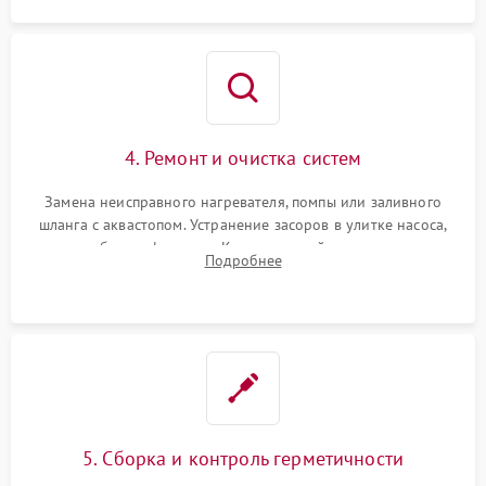
4. Ремонт и очистка систем
Замена неисправного нагревателя, помпы или заливного
шланга с аквастопом. Устранение засоров в улитке насоса,
патрубках и фильтрах. Компонентный ремонт платы
Подробнее
управления, восстановление поврежденной проводки.
5. Сборка и контроль герметичности