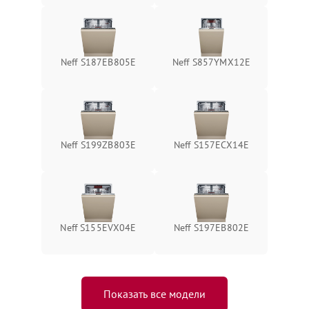
Neff S187EB805E
Neff S857YMX12E
Neff S199ZB803E
Neff S157ECX14E
Neff S155EVX04E
Neff S197EB802E
Показать все модели