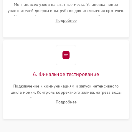
Монтаж всех узлов на штатные места. Установка новых
уплотнителей дверцы и патрубков для исключения протечек.
Надежная фиксация хомутов гидравлической системы,
Подробнее
сборка корпуса и установка датчика поплавка.
6. Финальное тестирование
Подключение к коммуникациям и запуск интенсивного
цикла мойки. Контроль корректного залива, нагрева воды
до нужной температуры, отсутствия посторонних шумов,
Подробнее
штатного слива и абсолютной сухости в поддоне.