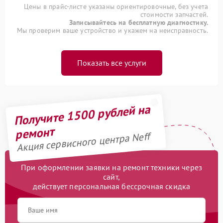
Цены в прайс-листе указаны ориентировочные, без учета
стоимости запчастей.
Записывайтесь на бесплатную диагностику.
Мы проверим ваше устройство и укажем на неисправность.
Показать все услуги
Получите 1500 рублей на
ремонт
Акция сервисного центра Neff
При оформлении заявки на ремонт техники через
сайт,
действует персональная бессрочная скидка