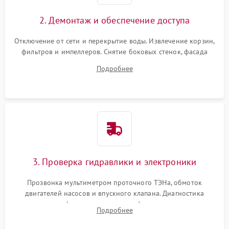
2. Демонтаж и обеспечение доступа
Отключение от сети и перекрытие воды. Извлечение корзин,
фильтров и импеллеров. Снятие боковых стенок, фасада
дверцы или нижнего поддона для прямого доступа к
Подробнее
циркуляционному насосу, ТЭНу и сливной помпе.
3. Проверка гидравлики и электроники
Прозвонка мультиметром проточного ТЭНа, обмоток
двигателей насосов и впускного клапана. Диагностика
прессостата (датчика уровня воды), датчика мутности,
Подробнее
концевика дверцы и электронного модуля управления.