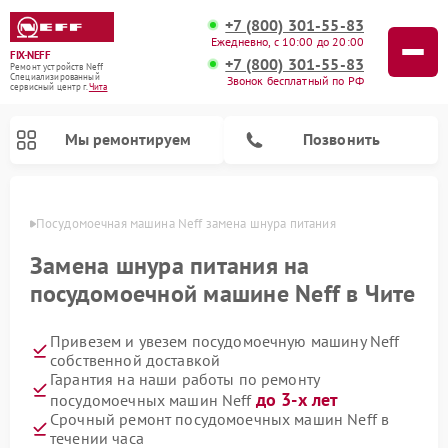
+7 (800) 301-55-83
Ежедневно, с 10:00 до 20:00
FIX-NEFF
+7 (800) 301-55-83
Ремонт устройств Neff
Специализированный
Звонок бесплатный по РФ
cервисный центр г.
Чита
Мы ремонтируем
Позвонить
 Чите
Посудомоечная машина Neff замена шнура питания
Замена шнура питания на
посудомоечной машине Neff в Чите
Привезем и увезем посудомоечную машину Neff
собственной доставкой
Гарантия на наши работы по ремонту
до 3-х лет
посудомоечных машин Neff
Ремонт микроволновых печей Neff
Срочный ремонт посудомоечных машин Neff в
течении часа