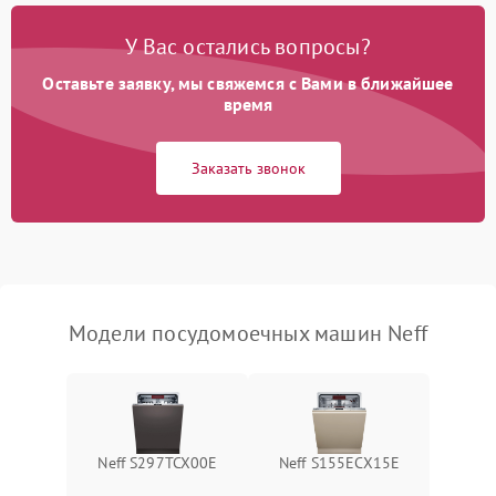
Проблемы с набором
1800 ₽
Подробнее →
воды
У Вас остались вопросы?
Оставьте заявку, мы свяжемся с Вами в ближайшее
Не работает сушилка
2100 ₽
Подробнее →
время
Сбои в работе таймера
1700 ₽
Подробнее →
Заказать звонок
Проблемы с
2100 ₽
Подробнее →
циркуляционным насосом
Модели посудомоечных машин Neff
Neff S297TCX00E
Neff S155ECX15E