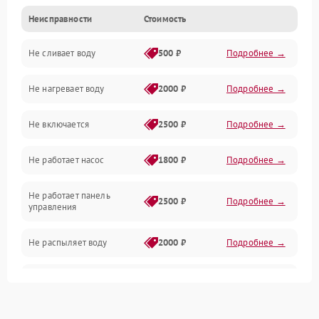
Неисправности
Стоимость
Управление
Не сливает воду
500 ₽
Подробнее →
Электропитание
Не нагревает воду
2000 ₽
Подробнее →
Датчики
Не включается
2500 ₽
Подробнее →
Нагрев
Не работает насос
1800 ₽
Подробнее →
Вода
Не работает панель
Гигиена
2500 ₽
Подробнее →
управления
Программное обеспечение
Не распыляет воду
2000 ₽
Подробнее →
Не запускается цикл
1800 ₽
Подробнее →
стирки