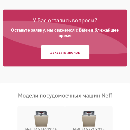
Проблемы с набором
1800 ₽
Подробнее →
воды
У Вас остались вопросы?
Оставьте заявку, мы свяжемся с Вами в ближайшее
Не работает сушилка
2100 ₽
Подробнее →
время
Сбои в работе таймера
1700 ₽
Подробнее →
Заказать звонок
Проблемы с
2100 ₽
Подробнее →
циркуляционным насосом
Модели посудомоечных машин Neff
Neff S155EVX04E
Neff S157ZCX01E