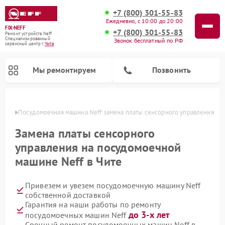
+7 (800) 301-55-83
Ежедневно, с 10:00 до 20:00
FIX-NEFF
+7 (800) 301-55-83
Ремонт устройств Neff
Специализированный
Звонок бесплатный по РФ
cервисный центр г.
Чита
Мы ремонтируем
Позвонить
 Чите
Посудомоечная машина Neff замена платы сенсорного управления
Замена платы сенсорного
управления на посудомоечной
машине Neff в Чите
Привезем и увезем посудомоечную машину Neff
собственной доставкой
Гарантия на наши работы по ремонту
Ремонт микроволновых печей Neff
до 3-х лет
посудомоечных машин Neff
Срочный ремонт посудомоечных машин Neff в