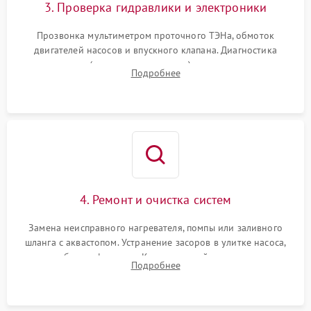
3. Проверка гидравлики и электроники
Прозвонка мультиметром проточного ТЭНа, обмоток
двигателей насосов и впускного клапана. Диагностика
прессостата (датчика уровня воды), датчика мутности,
Подробнее
концевика дверцы и электронного модуля управления.
4. Ремонт и очистка систем
Замена неисправного нагревателя, помпы или заливного
шланга с аквастопом. Устранение засоров в улитке насоса,
патрубках и фильтрах. Компонентный ремонт платы
Подробнее
управления, восстановление поврежденной проводки.