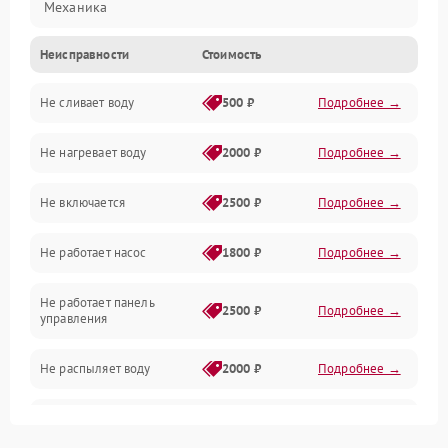
Механика
Неисправности
Стоимость
Управление
Не сливает воду
500 ₽
Подробнее →
Электропитание
Не нагревает воду
2000 ₽
Подробнее →
Датчики
Не включается
2500 ₽
Подробнее →
Нагрев
Не работает насос
1800 ₽
Подробнее →
Вода
Не работает панель
Гигиена
2500 ₽
Подробнее →
управления
Программное обеспечение
Не распыляет воду
2000 ₽
Подробнее →
Не запускается цикл
1800 ₽
Подробнее →
стирки