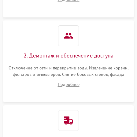
разбрызгивателей или срабатывание системы защиты
аквастоп.
2. Демонтаж и обеспечение доступа
Отключение от сети и перекрытие воды. Извлечение корзин,
фильтров и импеллеров. Снятие боковых стенок, фасада
дверцы или нижнего поддона для прямого доступа к
Подробнее
циркуляционному насосу, ТЭНу и сливной помпе.