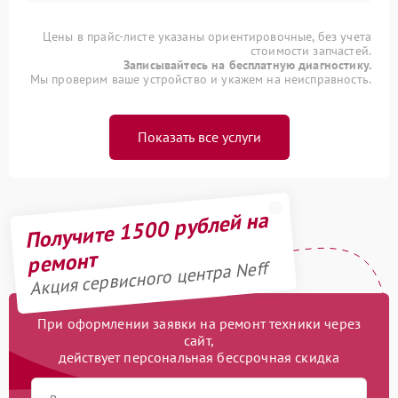
Цены в прайс-листе указаны ориентировочные, без учета
стоимости запчастей.
Записывайтесь на бесплатную диагностику.
Мы проверим ваше устройство и укажем на неисправность.
Показать все услуги
Получите 1500 рублей на
ремонт
Акция сервисного центра Neff
При оформлении заявки на ремонт техники через
сайт,
действует персональная бессрочная скидка