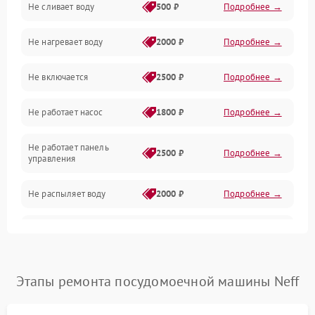
Не сливает воду
500 ₽
Подробнее →
Электропитание
Не нагревает воду
2000 ₽
Подробнее →
Датчики
Не включается
2500 ₽
Подробнее →
Нагрев
Не работает насос
1800 ₽
Подробнее →
Вода
Не работает панель
Гигиена
2500 ₽
Подробнее →
управления
Программное обеспечение
Не распыляет воду
2000 ₽
Подробнее →
Не запускается цикл
1800 ₽
Подробнее →
стирки
Проблемы с набором
Этапы ремонта посудомоечной машины Neff
1800 ₽
Подробнее →
воды