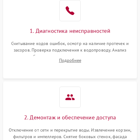
Не работает сушилка
2100 ₽
Подробнее →
Сбои в работе таймера
1700 ₽
Подробнее →
1. Диагностика неисправностей
Проблемы с
2100 ₽
Подробнее →
циркуляционным насосом
Считывание кодов ошибок, осмотр на наличие протечек и
засоров. Проверка подключения к водопроводу. Анализ
жалоб на отсутствие слива, нагрева, вращения
Подробнее
разбрызгивателей или срабатывание системы защиты
аквастоп.
2. Демонтаж и обеспечение доступа
Отключение от сети и перекрытие воды. Извлечение корзин,
фильтров и импеллеров. Снятие боковых стенок, фасада