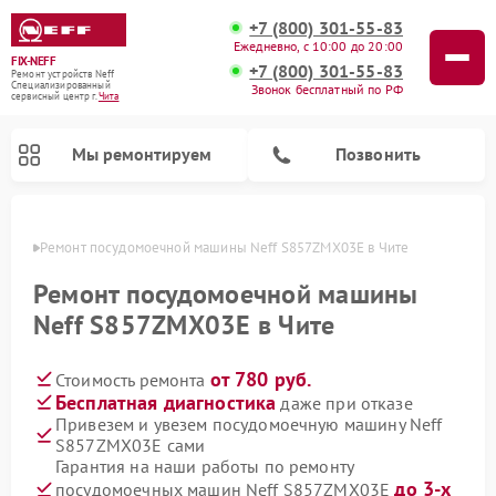
+7 (800) 301-55-83
Ежедневно, с 10:00 до 20:00
FIX-NEFF
+7 (800) 301-55-83
Ремонт устройств Neff
Специализированный
Звонок бесплатный по РФ
cервисный центр г.
Чита
Мы ремонтируем
Позвонить
 Чите
Ремонт посудомоечной машины Neff S857ZMX03E в Чите
Ремонт посудомоечной машины
Neff S857ZMX03E в Чите
от 780 руб.
Стоимость ремонта
Бесплатная диагностика
даже при отказе
Привезем и увезем посудомоечную машину Neff
S857ZMX03E сами
Ремонт микроволновых печей Neff
Гарантия на наши работы по ремонту
до 3-х
посудомоечных машин Neff S857ZMX03E