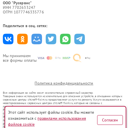
ООО "Русервис"
ИНН 7702633247
ОГРН 1077746335776
Поделиться в соц. сетях:
Мы принимаем
все формы оплаты
Политика конфиденциальности
Вся информация на сайте носит исключительно справочный характер.
Товарные знаки используются исключительно для описания устройств, в отношении которых
сервисные центры cht.neff-fixim.ru предоставляют услуги по ремонту. Услуги оказываются в
неавторизованных сервисных центрах cht.neff-fixim.ru, которые не связаны с
правообладателями товарных знаков или их официальными представителями.
Ремонт осуществляется для устройств, уже введенных в гражданский оборот в соответствии
Этот сайт использует файлы cookie. Вы можете
со статьей 1487 ГК РФ.
Использование товарных знаков не преследует цели индивидуализации услуг или введения
ознакомиться с
правилами использования
Согласен
потребителей в заблуждение, а служит для информирования о предоставляемых услугах по
файлов cookie
ремонту техники указанных брендов.
Представленная на сайте информация не является публичной офертой, определяемой