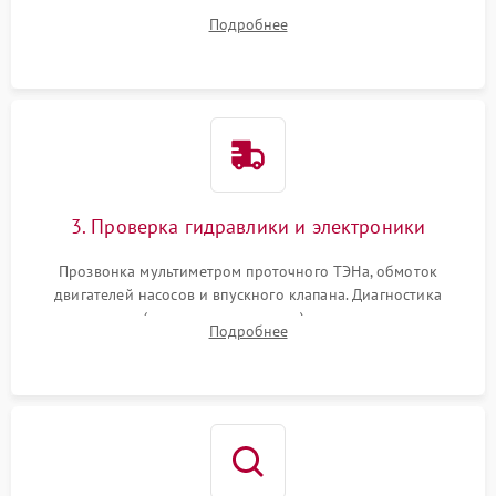
дверцы или нижнего поддона для прямого доступа к
Подробнее
циркуляционному насосу, ТЭНу и сливной помпе.
3. Проверка гидравлики и электроники
Прозвонка мультиметром проточного ТЭНа, обмоток
двигателей насосов и впускного клапана. Диагностика
прессостата (датчика уровня воды), датчика мутности,
Подробнее
концевика дверцы и электронного модуля управления.