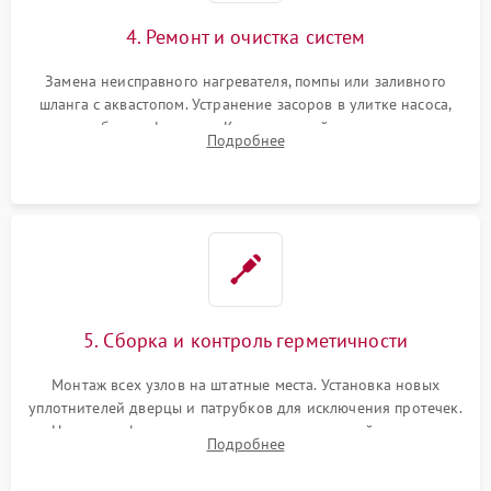
4. Ремонт и очистка систем
Замена неисправного нагревателя, помпы или заливного
шланга с аквастопом. Устранение засоров в улитке насоса,
патрубках и фильтрах. Компонентный ремонт платы
Подробнее
управления, восстановление поврежденной проводки.
5. Сборка и контроль герметичности
Монтаж всех узлов на штатные места. Установка новых
уплотнителей дверцы и патрубков для исключения протечек.
Надежная фиксация хомутов гидравлической системы,
Подробнее
сборка корпуса и установка датчика поплавка.