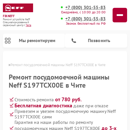
+7 (800) 301-55-83
Ежедневно, с 10:00 до 20:00
FIX-NEFF
+7 (800) 301-55-83
Ремонт устройств Neff
Специализированный
Звонок бесплатный по РФ
cервисный центр г.
Чита
Мы ремонтируем
Позвонить
 Чите
Ремонт посудомоечной машины Neff S197TCX00E в Чите
Ремонт посудомоечной машины
Neff S197TCX00E в Чите
от 780 руб.
Стоимость ремонта
Бесплатная диагностика
даже при отказе
Привезем и увезем посудомоечную машину Neff
S197TCX00E сами
Ремонт микроволновых печей Neff
Гарантия на наши работы по ремонту
до 3-х
посудомоечных машин Neff S197TCX00E