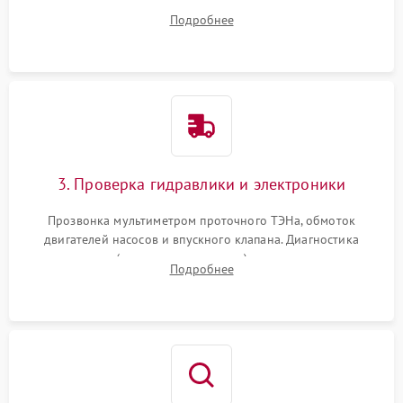
дверцы или нижнего поддона для прямого доступа к
Подробнее
циркуляционному насосу, ТЭНу и сливной помпе.
3. Проверка гидравлики и электроники
Прозвонка мультиметром проточного ТЭНа, обмоток
двигателей насосов и впускного клапана. Диагностика
прессостата (датчика уровня воды), датчика мутности,
Подробнее
концевика дверцы и электронного модуля управления.