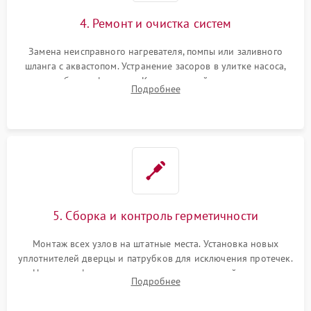
4. Ремонт и очистка систем
Замена неисправного нагревателя, помпы или заливного
шланга с аквастопом. Устранение засоров в улитке насоса,
патрубках и фильтрах. Компонентный ремонт платы
Подробнее
управления, восстановление поврежденной проводки.
5. Сборка и контроль герметичности
Монтаж всех узлов на штатные места. Установка новых
уплотнителей дверцы и патрубков для исключения протечек.
Надежная фиксация хомутов гидравлической системы,
Подробнее
сборка корпуса и установка датчика поплавка.