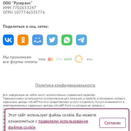
ООО "Русервис"
ИНН 7702633247
ОГРН 1077746335776
Поделиться в соц. сетях:
Мы принимаем
все формы оплаты
Политика конфиденциальности
Вся информация на сайте носит исключительно справочный характер.
Товарные знаки используются исключительно для описания устройств, в отношении которых
сервисные центры cht.neff-fixim.ru предоставляют услуги по ремонту. Услуги оказываются в
неавторизованных сервисных центрах cht.neff-fixim.ru, которые не связаны с
правообладателями товарных знаков или их официальными представителями.
Ремонт осуществляется для устройств, уже введенных в гражданский оборот в соответствии
Этот сайт использует файлы cookie. Вы можете
со статьей 1487 ГК РФ.
Использование товарных знаков не преследует цели индивидуализации услуг или введения
ознакомиться с
правилами использования
Согласен
потребителей в заблуждение, а служит для информирования о предоставляемых услугах по
файлов cookie
ремонту техники указанных брендов.
Представленная на сайте информация не является публичной офертой, определяемой