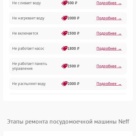
Не сливает воду
500 ₽
Подробнее →
Электропитание
Не нагревает воду
2000 ₽
Подробнее →
Датчики
Не включается
2500 ₽
Подробнее →
Нагрев
Не работает насос
1800 ₽
Подробнее →
Вода
Не работает панель
Гигиена
2500 ₽
Подробнее →
управления
Программное обеспечение
Не распыляет воду
2000 ₽
Подробнее →
Не запускается цикл
1800 ₽
Подробнее →
стирки
Проблемы с набором
Этапы ремонта посудомоечной машины Neff
1800 ₽
Подробнее →
воды