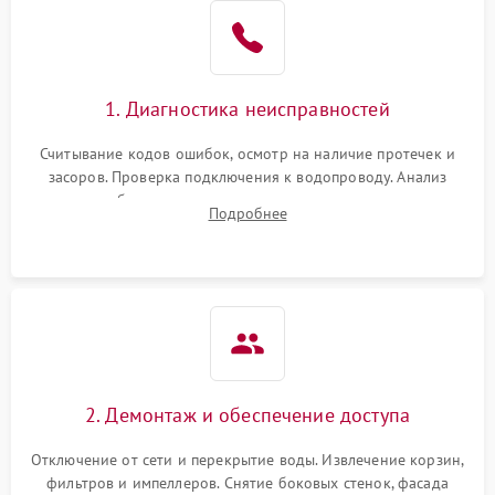
Не работает сушилка
2100 ₽
Подробнее →
Сбои в работе таймера
1700 ₽
Подробнее →
1. Диагностика неисправностей
Проблемы с
2100 ₽
Подробнее →
циркуляционным насосом
Считывание кодов ошибок, осмотр на наличие протечек и
засоров. Проверка подключения к водопроводу. Анализ
жалоб на отсутствие слива, нагрева, вращения
Подробнее
разбрызгивателей или срабатывание системы защиты
аквастоп.
2. Демонтаж и обеспечение доступа
Отключение от сети и перекрытие воды. Извлечение корзин,
фильтров и импеллеров. Снятие боковых стенок, фасада