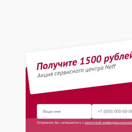
Получите 1500 рубле
Акция сервисного центра Neff
Отправляя, Вы соглашаетесь с
политикой конфиденциально