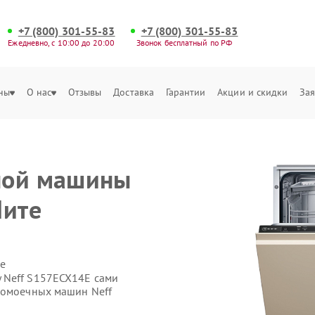
+7 (800) 301-55-83
+7 (800) 301-55-83
Ежедневно, с 10:00 до 20:00
Звонок бесплатный по РФ
ны
О нас
Отзывы
Доставка
Гарантии
Акции и скидки
Зая
ной машины
Чите
е
 Neff S157ECX14E сами
домоечных машин Neff