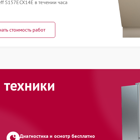
f S157ECX14E в течении часа
нать стоимость работ
 техники
Диагностика и осмотр бесплатно