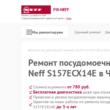
FIX-NEFF
Ремонт устройств Neff
Специализированный cервисный центр г.
Чита
Мы ремонтируем
Срочный ремонт
Це
 машин Neff в Чите
Ремонт посудомоечной машины Neff S157ECX14E в Чите
Ремонт посудомоеч
Neff S157ECX14E в 
от 780 руб.
Стоимость ремонта
Бесплатная диагностика
даже при отказ
Привезем и увезем посудомоечную машину
Гарантия на наши работы по ремонту посу
Ремонт стиральных машин Neff
Ремонт варочных панелей Neff
Ремонт микроволновых печей Neff
до 3-х лет
S157ECX14E