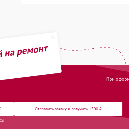
й на ремонт
При оформл
Отправить заявку и получить 1500 ₽
сти