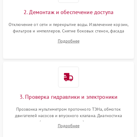
2. Демонтаж и обеспечение доступа
Отключение от сети и перекрытие воды. Извлечение корзин,
фильтров и импеллеров. Снятие боковых стенок, фасада
дверцы или нижнего поддона для прямого доступа к
Подробнее
циркуляционному насосу, ТЭНу и сливной помпе.
3. Проверка гидравлики и электроники
Прозвонка мультиметром проточного ТЭНа, обмоток
двигателей насосов и впускного клапана. Диагностика
прессостата (датчика уровня воды), датчика мутности,
Подробнее
концевика дверцы и электронного модуля управления.