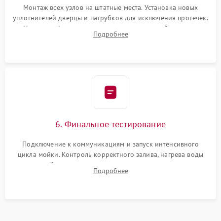
Монтаж всех узлов на штатные места. Установка новых
уплотнителей дверцы и патрубков для исключения протечек.
Надежная фиксация хомутов гидравлической системы,
Подробнее
сборка корпуса и установка датчика поплавка.
6. Финальное тестирование
Подключение к коммуникациям и запуск интенсивного
цикла мойки. Контроль корректного залива, нагрева воды
до нужной температуры, отсутствия посторонних шумов,
Подробнее
штатного слива и абсолютной сухости в поддоне.