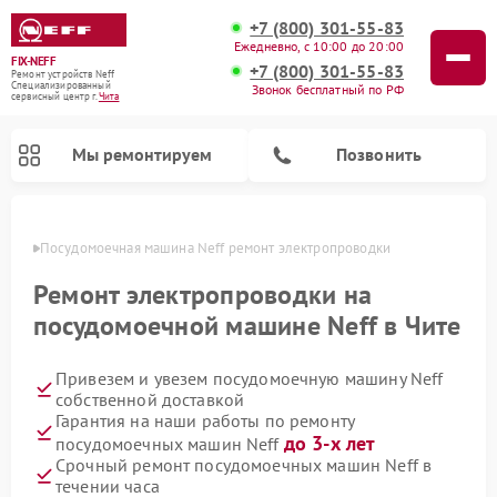
+7 (800) 301-55-83
Ежедневно, с 10:00 до 20:00
FIX-NEFF
+7 (800) 301-55-83
Ремонт устройств Neff
Специализированный
Звонок бесплатный по РФ
cервисный центр г.
Чита
Мы ремонтируем
Позвонить
 Чите
Посудомоечная машина Neff ремонт электропроводки
Ремонт электропроводки на
посудомоечной машине Neff в Чите
Привезем и увезем посудомоечную машину Neff
собственной доставкой
Гарантия на наши работы по ремонту
до 3-х лет
посудомоечных машин Neff
Ремонт микроволновых печей Neff
Срочный ремонт посудомоечных машин Neff в
течении часа