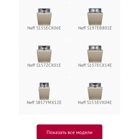
Neff S155ECX06E
Neff S197EB801E
Neff S157ZCX01E
Neff S157ECX14E
Neff S857YMX12E
Neff S155EVX04E
Показать все модели