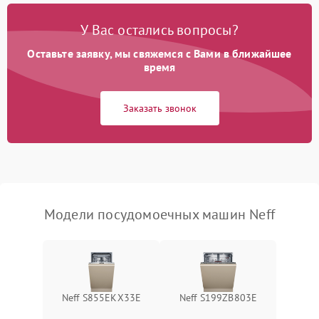
Проблемы с набором
1800 ₽
Подробнее →
воды
У Вас остались вопросы?
Оставьте заявку, мы свяжемся с Вами в ближайшее
Не работает сушилка
2100 ₽
Подробнее →
время
Сбои в работе таймера
1700 ₽
Подробнее →
Заказать звонок
Проблемы с
2100 ₽
Подробнее →
циркуляционным насосом
Модели посудомоечных машин Neff
Neff S855EKX33E
Neff S199ZB803E