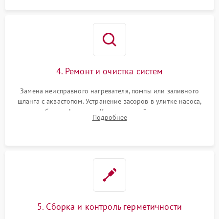
4. Ремонт и очистка систем
Замена неисправного нагревателя, помпы или заливного
шланга с аквастопом. Устранение засоров в улитке насоса,
патрубках и фильтрах. Компонентный ремонт платы
Подробнее
управления, восстановление поврежденной проводки.
5. Сборка и контроль герметичности