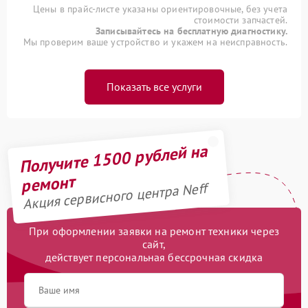
Цены в прайс-листе указаны ориентировочные, без учета
стоимости запчастей.
Записывайтесь на бесплатную диагностику.
Мы проверим ваше устройство и укажем на неисправность.
Показать все услуги
Получите 1500 рублей на
ремонт
Акция сервисного центра Neff
При оформлении заявки на ремонт техники через
сайт,
действует персональная бессрочная скидка