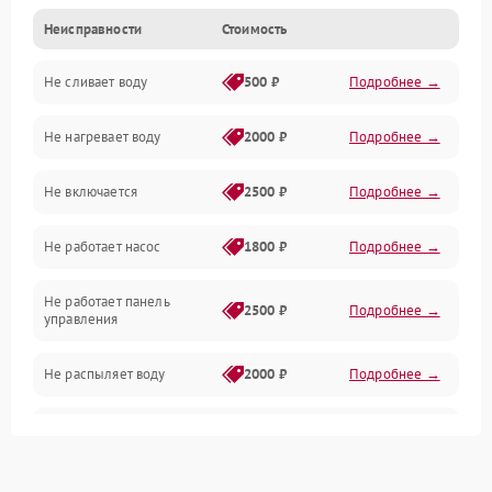
Неисправности
Стоимость
Управление
Не сливает воду
500 ₽
Подробнее →
Электропитание
Не нагревает воду
2000 ₽
Подробнее →
Датчики
Не включается
2500 ₽
Подробнее →
Нагрев
Не работает насос
1800 ₽
Подробнее →
Вода
Не работает панель
Гигиена
2500 ₽
Подробнее →
управления
Программное обеспечение
Не распыляет воду
2000 ₽
Подробнее →
Не запускается цикл
1800 ₽
Подробнее →
стирки