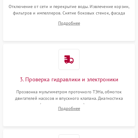
Отключение от сети и перекрытие воды. Извлечение корзин,
фильтров и импеллеров. Снятие боковых стенок, фасада
дверцы или нижнего поддона для прямого доступа к
Подробнее
циркуляционному насосу, ТЭНу и сливной помпе.
3. Проверка гидравлики и электроники
Прозвонка мультиметром проточного ТЭНа, обмоток
двигателей насосов и впускного клапана. Диагностика
прессостата (датчика уровня воды), датчика мутности,
Подробнее
концевика дверцы и электронного модуля управления.