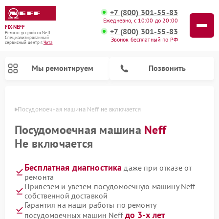
+7 (800) 301-55-83
Ежедневно, с 10:00 до 20:00
FIX-NEFF
+7 (800) 301-55-83
Ремонт устройств Neff
Специализированный
Звонок бесплатный по РФ
cервисный центр г.
Чита
Мы ремонтируем
Позвонить
 Чите
Посудомоечная машина Neff не включается
Посудомоечная машина
Neff
Не включается
Бесплатная диагностика
даже при отказе от
ремонта
Привезем и увезем посудомоечную машину Neff
собственной доставкой
Ремонт микроволновых печей Neff
Гарантия на наши работы по ремонту
до 3-х лет
посудомоечных машин Neff