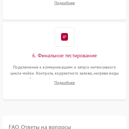
Подробнее
сборка корпуса и установка датчика поплавка.
6. Финальное тестирование
Подключение к коммуникациям и запуск интенсивного
цикла мойки. Контроль корректного залива, нагрева воды
до нужной температуры, отсутствия посторонних шумов,
Подробнее
штатного слива и абсолютной сухости в поддоне.
FAQ. Ответы на вопросы