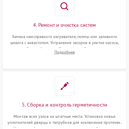
4. Ремонт и очистка систем
Замена неисправного нагревателя, помпы или заливного
шланга с аквастопом. Устранение засоров в улитке насоса,
патрубках и фильтрах. Компонентный ремонт платы
Подробнее
управления, восстановление поврежденной проводки.
5. Сборка и контроль герметичности
Монтаж всех узлов на штатные места. Установка новых
уплотнителей дверцы и патрубков для исключения протечек.
Надежная фиксация хомутов гидравлической системы,