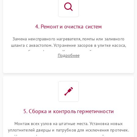
4. Ремонт и очистка систем
Замена неисправного нагревателя, помпы или заливного
шланга с аквастопом. Устранение засоров в улитке насоса,
патрубках и фильтрах. Компонентный ремонт платы
Подробнее
управления, восстановление поврежденной проводки.
5. Сборка и контроль герметичности
Монтаж всех узлов на штатные места. Установка новых
уплотнителей дверцы и патрубков для исключения протечек.
Надежная фиксация хомутов гидравлической системы,