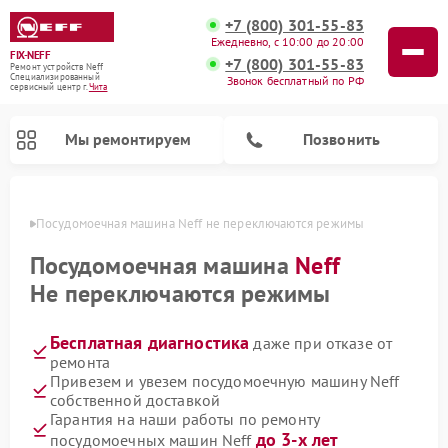
+7 (800) 301-55-83
Ежедневно, с 10:00 до 20:00
FIX-NEFF
+7 (800) 301-55-83
Ремонт устройств Neff
Специализированный
Звонок бесплатный по РФ
cервисный центр г.
Чита
Мы ремонтируем
Позвонить
 Чите
Посудомоечная машина Neff не переключаются режимы
Посудомоечная машина
Neff
Не переключаются режимы
Бесплатная диагностика
даже при отказе от
ремонта
Привезем и увезем посудомоечную машину Neff
собственной доставкой
Ремонт микроволновых печей Neff
Гарантия на наши работы по ремонту
до 3-х лет
посудомоечных машин Neff