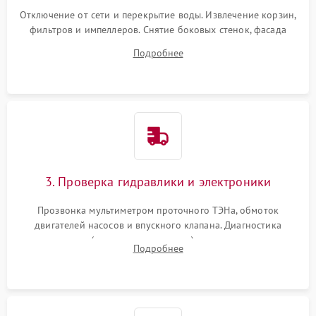
Отключение от сети и перекрытие воды. Извлечение корзин,
фильтров и импеллеров. Снятие боковых стенок, фасада
дверцы или нижнего поддона для прямого доступа к
Подробнее
циркуляционному насосу, ТЭНу и сливной помпе.
3. Проверка гидравлики и электроники
Прозвонка мультиметром проточного ТЭНа, обмоток
двигателей насосов и впускного клапана. Диагностика
прессостата (датчика уровня воды), датчика мутности,
Подробнее
концевика дверцы и электронного модуля управления.