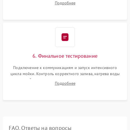
Подробнее
сборка корпуса и установка датчика поплавка.
6. Финальное тестирование
Подключение к коммуникациям и запуск интенсивного
цикла мойки. Контроль корректного залива, нагрева воды
до нужной температуры, отсутствия посторонних шумов,
Подробнее
штатного слива и абсолютной сухости в поддоне.
FAQ. Ответы на вопросы