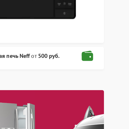
я печь Neff
от
500 руб.