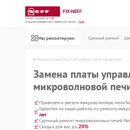
FIX-NEFF
Ремонт устройств Neff
Специализированный cервисный центр г.
Чита
Мы ремонтируем
Срочный ремонт
Це
 печей Neff в Чите
Микроволновая печь Neff замена платы управления
Замена платы управ
микроволновой печи
Привезем и увезем микроволновую печь Ne
Гарантия на наши работы по ремонту микр
лет
Срочный ремонт микроволновых печей Neff
Ремонт стиральных машин Neff
Ремонт посудомоечных машин Neff
Ремонт варочных панелей Neff
20%
Скидка для вас до