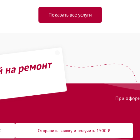
Показать все услуги
й на ремонт
При оформл
Отправить заявку и получить 1500 ₽