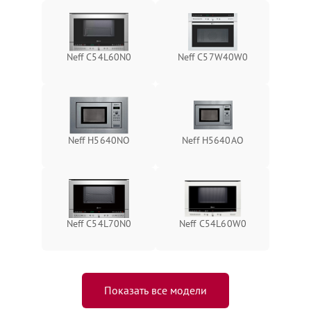
Neff C54L60N0
Neff C57W40W0
Neff H5640NO
Neff H5640AO
Neff C54L70N0
Neff C54L60W0
Показать все модели