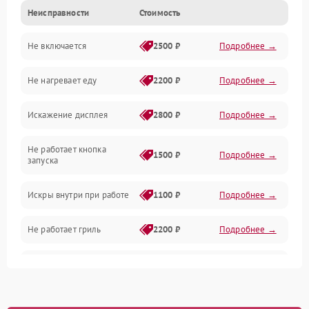
Неисправности
Стоимость
Дверца и корпус
Не включается
2500 ₽
Подробнее →
Механика и внутренние элементы
Не нагревает еду
2200 ₽
Подробнее →
Механические повреждения
Искажение дисплея
2800 ₽
Подробнее →
Питание и запуск
Не работает кнопка
Нагрев и приготовление
1500 ₽
Подробнее →
запуска
Программное обеспечение
Искры внутри при работе
1100 ₽
Подробнее →
Не работает гриль
2200 ₽
Подробнее →
Перегрев или отключение
2400 ₽
Подробнее →
во время работы