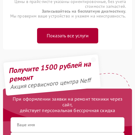
Цены в прайс-листе указаны ориентировочные, без учета
стоимости запчастей.
Записывайтесь на бесплатную диагностику.
Мы проверим ваше устройство и укажем на неисправность.
Показать все услуги
Получите 1500 рублей на
ремонт
Акция сервисного центра Neff
При оформлении заявки на ремонт техники через
сайт,
действует персональная бессрочная скидка