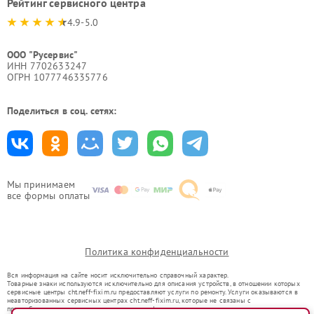
Рейтинг сервисного центра
4.9-5.0
ООО "Русервис"
ИНН 7702633247
ОГРН 1077746335776
Поделиться в соц. сетях:
Мы принимаем
все формы оплаты
Политика конфиденциальности
Вся информация на сайте носит исключительно справочный характер.
Товарные знаки используются исключительно для описания устройств, в отношении которых
сервисные центры cht.neff-fixim.ru предоставляют услуги по ремонту. Услуги оказываются в
неавторизованных сервисных центрах cht.neff-fixim.ru, которые не связаны с
правообладателями товарных знаков или их официальными представителями.