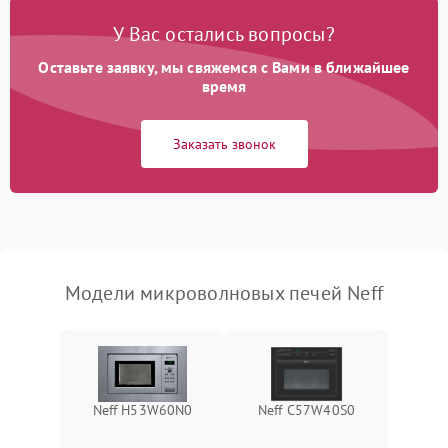
Появление запаха гари
2400 ₽
Подробнее →
У Вас остались вопросы?
Проблемы с вентилятором
2000 ₽
Подробнее →
Оставьте заявку, мы свяжемся с Вами в ближайшее
время
Поломка системы
2200 ₽
Подробнее →
охлаждения
Заказать звонок
Не работают сенсорные
2400 ₽
Подробнее →
кнопки
Не горит подсветка
2000 ₽
Подробнее →
Сломался трансформатор
1000 ₽
Подробнее →
Модели микроволновых печей Neff
Neff H53W60N0
Neff C57W40S0