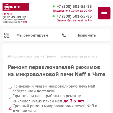
+7 (800) 301-55-83
Ежедневно, с 10:00 до 20:00
FIX-NEFF
+7 (800) 301-55-83
Ремонт устройств Neff
Специализированный
Звонок бесплатный по РФ
cервисный центр г.
Чита
Мы ремонтируем
Позвонить
 Чите
Микроволновая печь Neff ремонт переключателей режимов
Ремонт переключателей режимов
на микроволновой печи Neff в Чите
Привезем и увезем микроволновую печь Neff
собственной доставкой
Гарантия на наши работы по ремонту
до 3-х лет
микроволновых печей Neff
Ремонт посудомоечных машин Neff
Срочный ремонт микроволновых печей Neff в
течении часа