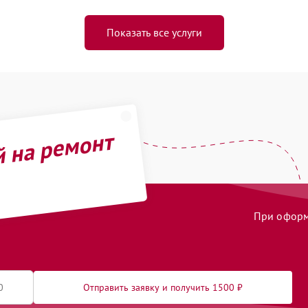
Показать все услуги
й на ремонт
При оформл
Отправить заявку и получить 1500 ₽