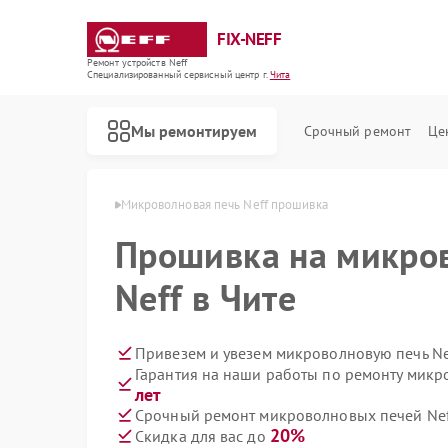
FIX-NEFF
Ремонт устройств Neff
Специализированный cервисный центр г.
Чита
Мы ремонтируем
Срочный ремонт
Це
 печей Neff в Чите
Микроволновая печь Neff прошивка
Прошивка на микро
Neff в Чите
Привезем и увезем микроволновую печь Ne
Гарантия на наши работы по ремонту микр
лет
Срочный ремонт микроволновых печей Neff
Ремонт стиральных машин Neff
Ремонт посудомоечных машин Neff
Ремонт варочных панелей Neff
20%
Скидка для вас до