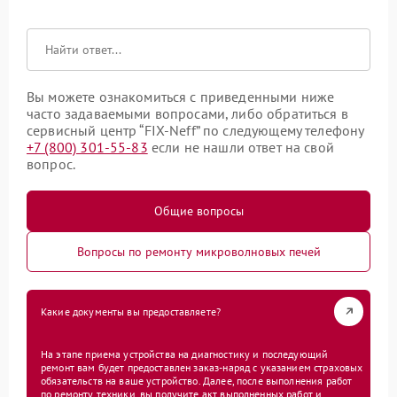
Вы можете ознакомиться с приведенными ниже
часто задаваемыми вопросами, либо обратиться в
сервисный центр “FIX-Neff” по следующему телефону
+7 (800) 301-55-83
если не нашли ответ на свой
вопрос.
Общие вопросы
Вопросы по ремонту микроволновых печей
Какие документы вы предоставляете?
На этапе приема устройства на диагностику и последующий
ремонт вам будет предоставлен заказ-наряд с указанием страховых
обязательств на ваше устройство. Далее, после выполнения работ
по ремонту техники, вы получите акт выполненных работ и