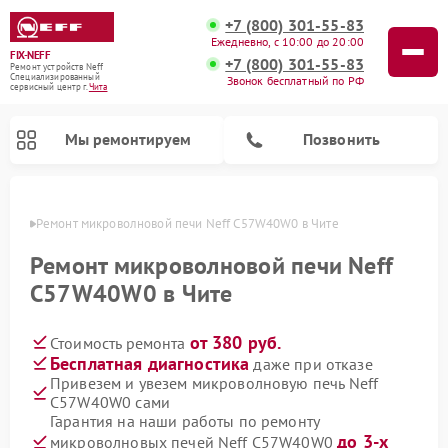
+7 (800) 301-55-83
Ежедневно, с 10:00 до 20:00
FIX-NEFF
+7 (800) 301-55-83
Ремонт устройств Neff
Специализированный
Звонок бесплатный по РФ
cервисный центр г.
Чита
Мы ремонтируем
Позвонить
 Чите
Ремонт микроволновой печи Neff C57W40W0 в Чите
Ремонт микроволновой печи Neff
C57W40W0 в Чите
от 380 руб.
Стоимость ремонта
Бесплатная диагностика
даже при отказе
Привезем и увезем микроволновую печь Neff
C57W40W0 сами
Ремонт посудомоечных машин Neff
Гарантия на наши работы по ремонту
до 3-х
микроволновых печей Neff C57W40W0