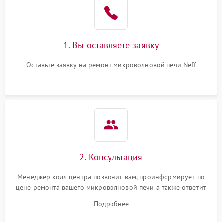
Поломка системы
2200 ₽
Подробнее →
охлаждения
1. Вы оставляете заявку
Не работают сенсорные
2400 ₽
Подробнее →
кнопки
Оставьте заявку на ремонт микроволновой печи Neff
Не горит подсветка
2000 ₽
Подробнее →
Сломался трансформатор
1000 ₽
Подробнее →
2. Консультация
Менеджер колл центра позвонит вам, проинформирует по
цене ремонта вашего микроволновой печи а также ответит
на все ваши вопросы.
Подробнее