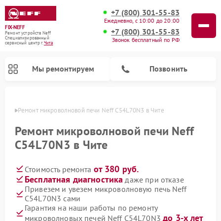
+7 (800) 301-55-83
Ежедневно, с 10:00 до 20:00
FIX-NEFF
+7 (800) 301-55-83
Ремонт устройств Neff
Специализированный
Звонок бесплатный по РФ
cервисный центр г.
Чита
Мы ремонтируем
Позвонить
 Чите
Ремонт микроволновой печи Neff C54L70N3 в Чите
Ремонт микроволновой печи Neff
C54L70N3 в Чите
от 380 руб.
Стоимость ремонта
Бесплатная диагностика
даже при отказе
Привезем и увезем микроволновую печь Neff
C54L70N3 сами
Ремонт посудомоечных машин Neff
Гарантия на наши работы по ремонту
до 3-х лет
микроволновых печей Neff C54L70N3