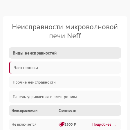
Неисправности микроволновой
печи Neff
Виды неисправностей
Электроника
Прочие неисправности
Панель управления и электроника
Неисправности
Стоимость
Дверца и корпус
Не включается
2500 ₽
Подробнее →
Механика и внутренние элементы