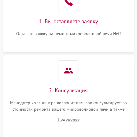
Поломка системы
2200 ₽
Подробнее →
охлаждения
1. Вы оставляете заявку
Не работают сенсорные
2400 ₽
Подробнее →
кнопки
Оставьте заявку на ремонт микроволновой печи Neff
Не горит подсветка
2000 ₽
Подробнее →
Сломался трансформатор
1000 ₽
Подробнее →
2. Консультация
Менеджер колл центра позвонит вам, проконсультирует по
стоимости ремонта вашего микроволновой печи а также
ответит на все ваши вопросы.
Подробнее