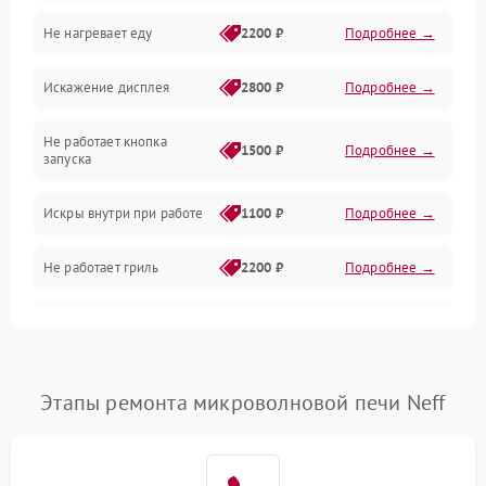
Не нагревает еду
2200 ₽
Подробнее →
Механические повреждения
Искажение дисплея
2800 ₽
Подробнее →
Питание и запуск
Не работает кнопка
Нагрев и приготовление
1500 ₽
Подробнее →
запуска
Программное обеспечение
Искры внутри при работе
1100 ₽
Подробнее →
Не работает гриль
2200 ₽
Подробнее →
Перегрев или отключение
2400 ₽
Подробнее →
во время работы
Появление запаха гари
2400 ₽
Подробнее →
Этапы ремонта микроволновой печи Neff
Проблемы с вентилятором
2000 ₽
Подробнее →