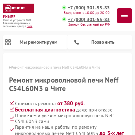
+7 (800) 301-55-83
Ежедневно, с 10:00 до 20:00
FIX-NEFF
+7 (800) 301-55-83
Ремонт устройств Neff
Специализированный
Звонок бесплатный по РФ
cервисный центр г.
Чита
Мы ремонтируем
Позвонить
 Чите
Ремонт микроволновой печи Neff C54L60N3 в Чите
Ремонт микроволновой печи Neff
C54L60N3 в Чите
от 380 руб.
Стоимость ремонта
Бесплатная диагностика
даже при отказе
Привезем и увезем микроволновую печь Neff
C54L60N3 сами
Ремонт посудомоечных машин Neff
Гарантия на наши работы по ремонту
до 3-х лет
микроволновых печей Neff C54L60N3