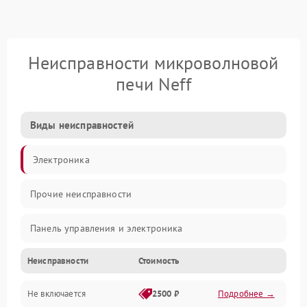
Неисправности микроволновой
печи Neff
Виды неисправностей
Электроника
Прочие неисправности
Панель управления и электроника
Неисправности
Стоимость
Дверца и корпус
Не включается
2500 ₽
Подробнее →
Механика и внутренние элементы