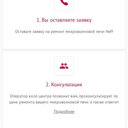
Поломка системы
2200 ₽
Подробнее →
охлаждения
1. Вы оставляете заявку
Не работают сенсорные
2400 ₽
Подробнее →
кнопки
Оставьте заявку на ремонт микроволновой печи Neff
Не горит подсветка
2000 ₽
Подробнее →
Сломался трансформатор
1000 ₽
Подробнее →
2. Консультация
Оператор колл центра позвонит вам, проконсультирует по
цене ремонта вашего микроволновой печи а также ответит
на все ваши вопросы.
Подробнее