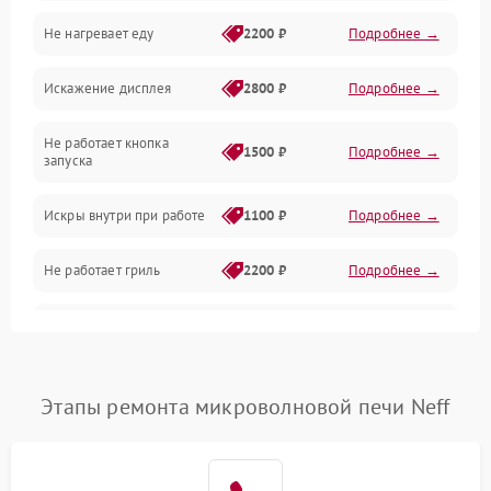
Не нагревает еду
2200 ₽
Подробнее →
Механические повреждения
Искажение дисплея
2800 ₽
Подробнее →
Питание и запуск
Не работает кнопка
Нагрев и приготовление
1500 ₽
Подробнее →
запуска
Программное обеспечение
Искры внутри при работе
1100 ₽
Подробнее →
Не работает гриль
2200 ₽
Подробнее →
Перегрев или отключение
2400 ₽
Подробнее →
во время работы
Появление запаха гари
2400 ₽
Подробнее →
Этапы ремонта микроволновой печи Neff
Проблемы с вентилятором
2000 ₽
Подробнее →