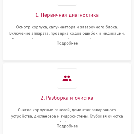
1. Первичная диагностика
Осмотр корпуса, капучинатора и заварочного блока.
Включение аппарата, проверка кодов ошибок и индикации.
Оценка работы помпы, термоблока и кофемолки на слух.
Подробнее
Измерение температуры и давления воды для выявления
локализации поломки.
2. Разборка и очистка
Снятие корпусных панелей, демонтаж заварочного
устройства, диспенсера и гидросистемы. Глубокая очистка
внутренних узлов от кофейных масел, жмыха и накипи.
Подробнее
Промывка дренажных каналов и фильтров с использованием