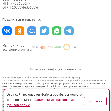
ИНН 7702633247
ОГРН 1077746335776
Поделиться в соц. сетях:
Мы принимаем
все формы оплаты
Политика конфиденциальности
Вся информация на сайте носит исключительно справочный характер.
Товарные знаки используются исключительно для описания устройств, в отношении которых
сервисные центры cht.neff-fixim.ru предоставляют услуги по ремонту. Услуги оказываются в
неавторизованных сервисных центрах cht.neff-fixim.ru, которые не связаны с
правообладателями товарных знаков или их официальными представителями.
Ремонт осуществляется для устройств, уже введенных в гражданский оборот в соответствии
Этот сайт использует файлы cookie. Вы можете
со статьей 1487 ГК РФ.
Использование товарных знаков не преследует цели индивидуализации услуг или введения
ознакомиться с
правилами использования
Согласен
потребителей в заблуждение, а служит для информирования о предоставляемых услугах по
файлов cookie
ремонту техники указанных брендов.
Представленная на сайте информация не является публичной офертой, определяемой
положениями Статьи 437(2) Гражданского кодекса РФ