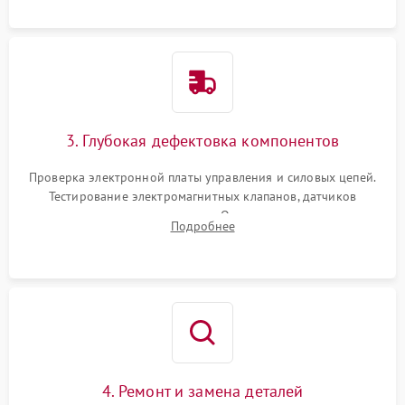
специализированной химии.
3. Глубокая дефектовка компонентов
Проверка электронной платы управления и силовых цепей.
Тестирование электромагнитных клапанов, датчиков
температуры и расходомера. Оценка степени износа
Подробнее
жерновов кофемолки, уплотнительных колец гидросистемы
и шестерней редуктора.
4. Ремонт и замена деталей