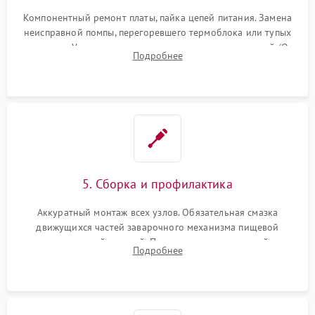
Компонентный ремонт платы, пайка цепей питания. Замена
неисправной помпы, перегоревшего термоблока или тупых
жерновов. Установка новых силиконовых уплотнителей (O-
Подробнее
ring) и тефлоновых трубок для надежного устранения
протечек.
5. Сборка и профилактика
Аккуратный монтаж всех узлов. Обязательная смазка
движущихся частей заварочного механизма пищевой
силиконовой смазкой. Проведение программной
Подробнее
декальцинации и очистки системы от кофейных масел.
Надежная фиксация всех соединений.