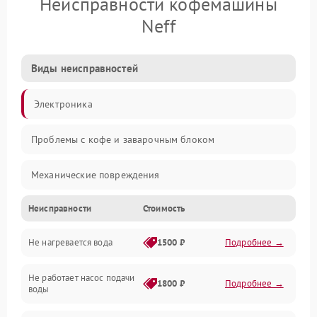
Неисправности кофемашины
Neff
Виды неисправностей
Электроника
Проблемы с кофе и заварочным блоком
Механические повреждения
Неисправности
Стоимость
Прочие неисправности
Не нагревается вода
1500 ₽
Подробнее →
Включение и работа
Не работает насос подачи
Проблемы с водой
1800 ₽
Подробнее →
воды
Проблемы с капучинатором и паром