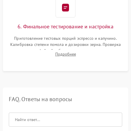
6. Финальное тестирование и настройка
Приготовление тестовых порций эспрессо и капучино.
Калибровка степени помола и дозировки зерна. Проверка
плотности кофейной таблетки, температуры напитка и
Подробнее
качества молочной пены. Контроль отсутствия посторонних
шумов и протечек.
FAQ. Ответы на вопросы