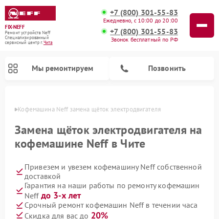
+7 (800) 301-55-83
Ежедневно, с 10:00 до 20:00
FIX-NEFF
+7 (800) 301-55-83
Ремонт устройств Neff
Специализированный
Звонок бесплатный по РФ
cервисный центр г.
Чита
Мы ремонтируем
Позвонить
 Чите
Кофемашина Neff замена щёток электродвигателя
Замена щёток электродвигателя на
кофемашине Neff в Чите
Привезем и увезем кофемашину Neff собственной
доставкой
Гарантия на наши работы по ремонту кофемашин
до 3-х лет
Neff
Ремонт посудомоечных машин Neff
Ремонт микроволновых печей Neff
Срочный ремонт кофемашин Neff в течении часа
20%
Скидка для вас до