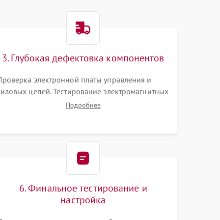
3. Глубокая дефектовка компонентов
Проверка электронной платы управления и
силовых цепей. Тестирование электромагнитных
клапанов, датчиков температуры и
Подробнее
расходомера. Оценка степени износа жерновов
кофемолки, уплотнительных колец
гидросистемы и шестерней редуктора.
6. Финальное тестирование и
настройка