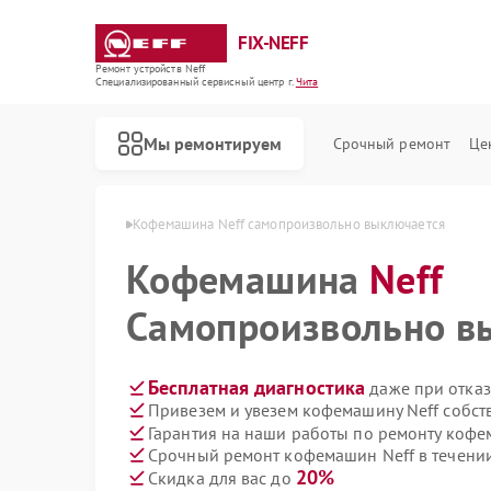
FIX-NEFF
Ремонт устройств Neff
Специализированный cервисный центр г.
Чита
Мы ремонтируем
Срочный ремонт
Це
емашин Neff в Чите
Кофемашина Neff самопроизвольно выключается
Кофемашина
Neff
Самопроизвольно в
Бесплатная диагностика
даже при отказ
Привезем и увезем кофемашину Neff собст
Гарантия на наши работы по ремонту коф
Срочный ремонт кофемашин Neff в течении
Ремонт стиральных машин Neff
Ремонт посудомоечных машин Neff
Ремонт варочных панелей Neff
Ремонт микроволновых печей Neff
20%
Скидка для вас до