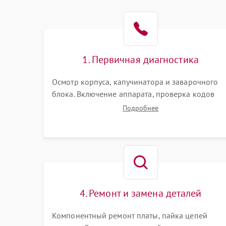
1. Первичная диагностика
Осмотр корпуса, капучинатора и заварочного
блока. Включение аппарата, проверка кодов
ошибок и индикации. Оценка работы помпы,
Подробнее
термоблока и кофемолки на слух. Измерение
температуры и давления воды для выявления
локализации поломки.
4. Ремонт и замена деталей
Компонентный ремонт платы, пайка цепей