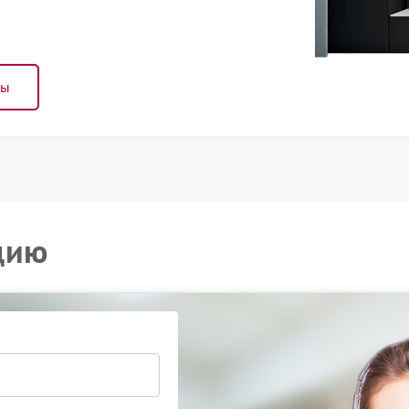
ны
цию