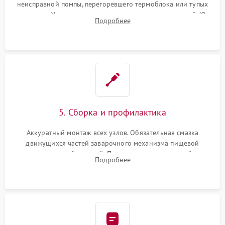
неисправной помпы, перегоревшего термоблока или тупых
жерновов. Установка новых силиконовых уплотнителей (O-
Подробнее
ring) и тефлоновых трубок для надежного устранения
протечек.
5. Сборка и профилактика
Аккуратный монтаж всех узлов. Обязательная смазка
движущихся частей заварочного механизма пищевой
силиконовой смазкой. Проведение программной
Подробнее
декальцинации и очистки системы от кофейных масел.
Надежная фиксация всех соединений.