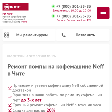
+7 (800) 301-55-83
Ежедневно, с 10:00 до 20:00
FIX-NEFF
+7 (800) 301-55-83
Ремонт устройств Neff
Специализированный
Звонок бесплатный по РФ
cервисный центр г.
Чита
Мы ремонтируем
Позвонить
 Чите
Кофемашина Neff ремонт помпы
Ремонт помпы на кофемашине Neff
в Чите
Привезем и увезем кофемашину Neff собственной
доставкой
Гарантия на наши работы по ремонту кофемашин
до 3-х лет
Neff
Ремонт посудомоечных машин Neff
Ремонт микроволновых печей Neff
Срочный ремонт кофемашин Neff в течении часа
20%
Скидка для вас до