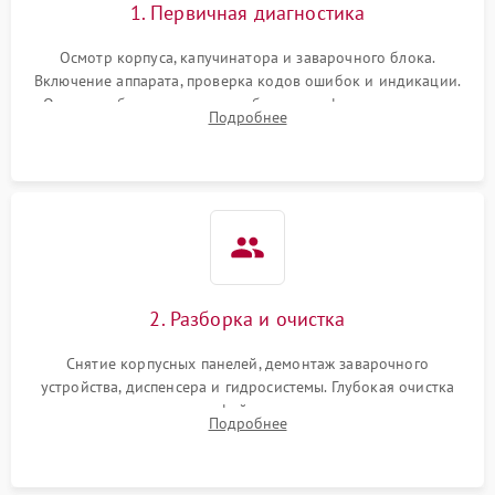
1. Первичная диагностика
Осмотр корпуса, капучинатора и заварочного блока.
Включение аппарата, проверка кодов ошибок и индикации.
Оценка работы помпы, термоблока и кофемолки на слух.
Подробнее
Измерение температуры и давления воды для выявления
локализации поломки.
2. Разборка и очистка
Снятие корпусных панелей, демонтаж заварочного
устройства, диспенсера и гидросистемы. Глубокая очистка
внутренних узлов от кофейных масел, жмыха и накипи.
Подробнее
Промывка дренажных каналов и фильтров с использованием
специализированной химии.