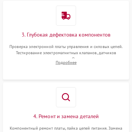
3. Глубокая дефектовка компонентов
Проверка электронной платы управления и силовых цепей.
Тестирование электромагнитных клапанов, датчиков
температуры и расходомера. Оценка степени износа
Подробнее
жерновов кофемолки, уплотнительных колец гидросистемы
и шестерней редуктора.
4. Ремонт и замена деталей
Компонентный ремонт платы, пайка цепей питания. Замена