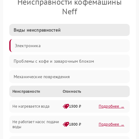
Неисправности кофемашины
Neff
Виды неисправностей
Электроника
Проблемы с кофе и заварочным блоком
Механические повреждения
Неисправности
Стоимость
Прочие неисправности
Не нагревается вода
1500 ₽
Подробнее →
Включение и работа
Не работает насос подачи
Проблемы с водой
1800 ₽
Подробнее →
воды
Проблемы с капучинатором и паром