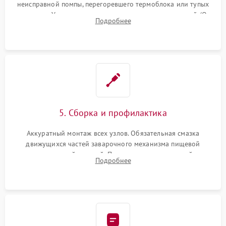
неисправной помпы, перегоревшего термоблока или тупых
жерновов. Установка новых силиконовых уплотнителей (O-
Подробнее
ring) и тефлоновых трубок для надежного устранения
протечек.
5. Сборка и профилактика
Аккуратный монтаж всех узлов. Обязательная смазка
движущихся частей заварочного механизма пищевой
силиконовой смазкой. Проведение программной
Подробнее
декальцинации и очистки системы от кофейных масел.
Надежная фиксация всех соединений.