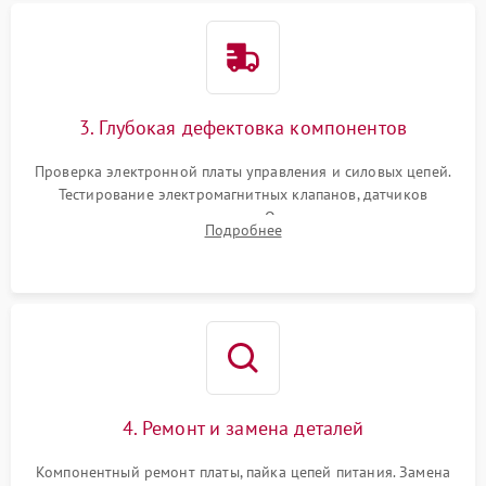
3. Глубокая дефектовка компонентов
Проверка электронной платы управления и силовых цепей.
Тестирование электромагнитных клапанов, датчиков
температуры и расходомера. Оценка степени износа
Подробнее
жерновов кофемолки, уплотнительных колец гидросистемы
и шестерней редуктора.
4. Ремонт и замена деталей
Компонентный ремонт платы, пайка цепей питания. Замена