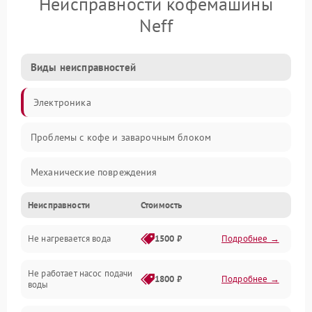
Неисправности кофемашины
Neff
Виды неисправностей
Электроника
Проблемы с кофе и заварочным блоком
Механические повреждения
Неисправности
Стоимость
Прочие неисправности
Не нагревается вода
1500 ₽
Подробнее →
Включение и работа
Не работает насос подачи
Проблемы с водой
1800 ₽
Подробнее →
воды
Проблемы с капучинатором и паром