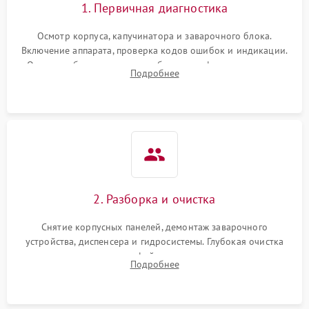
1. Первичная диагностика
Осмотр корпуса, капучинатора и заварочного блока.
Включение аппарата, проверка кодов ошибок и индикации.
Оценка работы помпы, термоблока и кофемолки на слух.
Подробнее
Измерение температуры и давления воды для выявления
локализации поломки.
2. Разборка и очистка
Снятие корпусных панелей, демонтаж заварочного
устройства, диспенсера и гидросистемы. Глубокая очистка
внутренних узлов от кофейных масел, жмыха и накипи.
Подробнее
Промывка дренажных каналов и фильтров с использованием
специализированной химии.