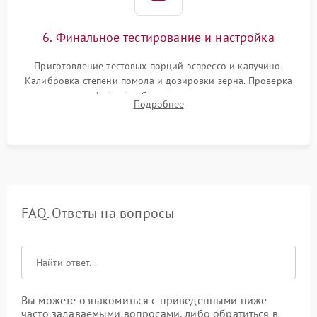
6. Финальное тестирование и настройка
Приготовление тестовых порций эспрессо и капучино.
Калибровка степени помола и дозировки зерна. Проверка
плотности кофейной таблетки, температуры напитка и
Подробнее
качества молочной пены. Контроль отсутствия посторонних
шумов и протечек.
FAQ. Ответы на вопросы
Вы можете ознакомиться с приведенными ниже
часто задаваемыми вопросами, либо обратиться в