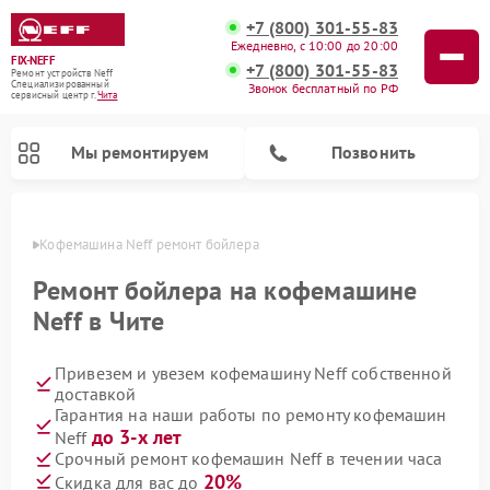
+7 (800) 301-55-83
Ежедневно, с 10:00 до 20:00
FIX-NEFF
+7 (800) 301-55-83
Ремонт устройств Neff
Специализированный
Звонок бесплатный по РФ
cервисный центр г.
Чита
Мы ремонтируем
Позвонить
 Чите
Кофемашина Neff ремонт бойлера
Ремонт бойлера на кофемашине
Neff в Чите
Привезем и увезем кофемашину Neff собственной
доставкой
Гарантия на наши работы по ремонту кофемашин
до 3-х лет
Neff
Ремонт посудомоечных машин Neff
Ремонт микроволновых печей Neff
Срочный ремонт кофемашин Neff в течении часа
20%
Скидка для вас до