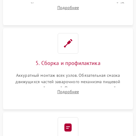
жерновов. Установка новых силиконовых уплотнителей (O-
Подробнее
ring) и тефлоновых трубок для надежного устранения
протечек.
5. Сборка и профилактика
Аккуратный монтаж всех узлов. Обязательная смазка
движущихся частей заварочного механизма пищевой
силиконовой смазкой. Проведение программной
Подробнее
декальцинации и очистки системы от кофейных масел.
Надежная фиксация всех соединений.