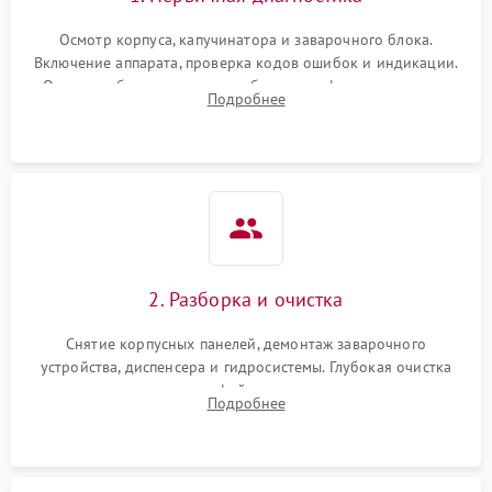
Осмотр корпуса, капучинатора и заварочного блока.
Включение аппарата, проверка кодов ошибок и индикации.
Оценка работы помпы, термоблока и кофемолки на слух.
Подробнее
Измерение температуры и давления воды для выявления
локализации поломки.
2. Разборка и очистка
Снятие корпусных панелей, демонтаж заварочного
устройства, диспенсера и гидросистемы. Глубокая очистка
внутренних узлов от кофейных масел, жмыха и накипи.
Подробнее
Промывка дренажных каналов и фильтров с использованием
специализированной химии.