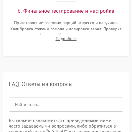
6. Финальное тестирование и настройка
Приготовление тестовых порций эспрессо и капучино.
Калибровка степени помола и дозировки зерна. Проверка
плотности кофейной таблетки, температуры напитка и
Подробнее
качества молочной пены. Контроль отсутствия посторонних
шумов и протечек.
FAQ. Ответы на вопросы
Вы можете ознакомиться с приведенными ниже
часто задаваемыми вопросами, либо обратиться в
сервисный центр “FIX-Neff” по следующему телефону