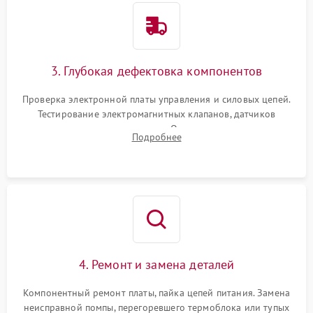
3. Глубокая дефектовка компонентов
Проверка электронной платы управления и силовых цепей.
Тестирование электромагнитных клапанов, датчиков
температуры и расходомера. Оценка степени износа
Подробнее
жерновов кофемолки, уплотнительных колец гидросистемы
и шестерней редуктора.
4. Ремонт и замена деталей
Компонентный ремонт платы, пайка цепей питания. Замена
неисправной помпы, перегоревшего термоблока или тупых