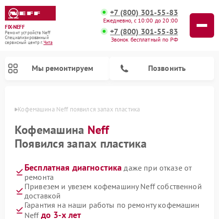
+7 (800) 301-55-83
Ежедневно, с 10:00 до 20:00
FIX-NEFF
+7 (800) 301-55-83
Ремонт устройств Neff
Специализированный
Звонок бесплатный по РФ
cервисный центр г.
Чита
Мы ремонтируем
Позвонить
 Чите
Кофемашина Neff появился запах пластика
Кофемашина
Neff
Появился запах пластика
Бесплатная диагностика
даже при отказе от
ремонта
Привезем и увезем кофемашину Neff собственной
доставкой
Ремонт посудомоечных машин Neff
Ремонт микроволновых печей Neff
Гарантия на наши работы по ремонту кофемашин
до 3-х лет
Neff