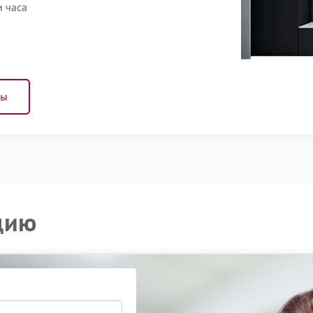
 часа
ны
цию