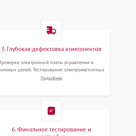
3. Глубокая дефектовка компонентов
Проверка электронной платы управления и
силовых цепей. Тестирование электромагнитных
клапанов, датчиков температуры и
Подробнее
расходомера. Оценка степени износа жерновов
кофемолки, уплотнительных колец
гидросистемы и шестерней редуктора.
6. Финальное тестирование и