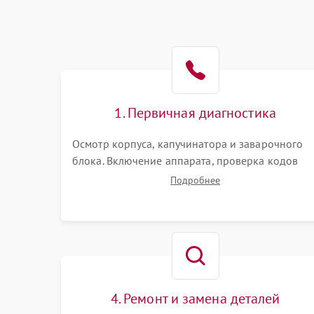
1. Первичная диагностика
Осмотр корпуса, капучинатора и заварочного
блока. Включение аппарата, проверка кодов
ошибок и индикации. Оценка работы помпы,
Подробнее
термоблока и кофемолки на слух. Измерение
температуры и давления воды для выявления
локализации поломки.
4. Ремонт и замена деталей