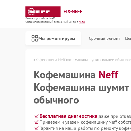
FIX-NEFF
Ремонт устройств Neff
Специализированный cервисный центр г.
Чита
Мы ремонтируем
Срочный ремонт
Це
емашин Neff в Чите
Кофемашина Neff кофемашина шумит сильнее обычног
Кофемашина
Neff
Кофемашина шумит 
обычного
Бесплатная диагностика
даже при отказ
Привезем и увезем кофемашину Neff собст
Ремонт стиральных машин Neff
Ремонт посудомоечных машин Neff
Ремонт варочных панелей Neff
Ремонт микроволновых печей Neff
Гарантия на наши работы по ремонту коф