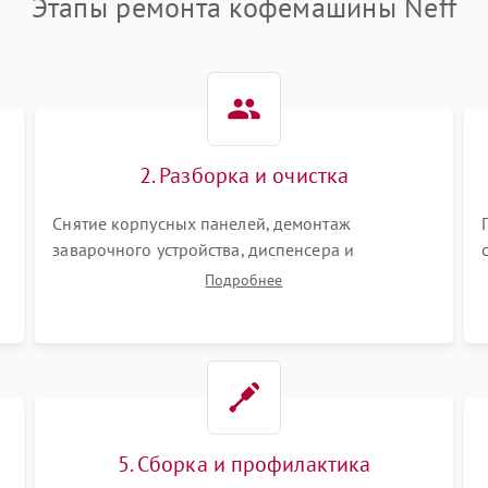
Этапы ремонта кофемашины Neff
2. Разборка и очистка
Снятие корпусных панелей, демонтаж
заварочного устройства, диспенсера и
гидросистемы. Глубокая очистка внутренних
Подробнее
узлов от кофейных масел, жмыха и накипи.
Промывка дренажных каналов и фильтров с
использованием специализированной химии.
5. Сборка и профилактика