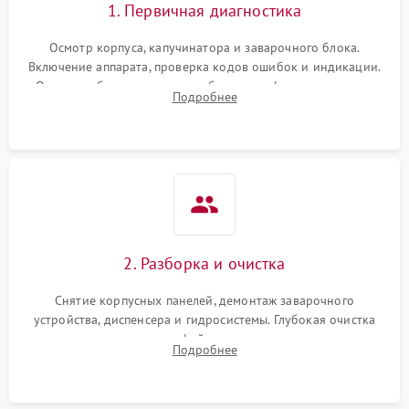
1. Первичная диагностика
Осмотр корпуса, капучинатора и заварочного блока.
Включение аппарата, проверка кодов ошибок и индикации.
Оценка работы помпы, термоблока и кофемолки на слух.
Подробнее
Измерение температуры и давления воды для выявления
локализации поломки.
2. Разборка и очистка
Снятие корпусных панелей, демонтаж заварочного
устройства, диспенсера и гидросистемы. Глубокая очистка
внутренних узлов от кофейных масел, жмыха и накипи.
Подробнее
Промывка дренажных каналов и фильтров с использованием
специализированной химии.