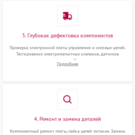
3. Глубокая дефектовка компонентов
Проверка электронной платы управления и силовых цепей.
Тестирование электромагнитных клапанов, датчиков
температуры и расходомера. Оценка степени износа
Подробнее
жерновов кофемолки, уплотнительных колец гидросистемы
и шестерней редуктора.
4. Ремонт и замена деталей
Компонентный ремонт платы, пайка цепей питания. Замена