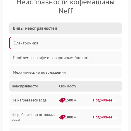
Неисправности кофемашины
Neff
Виды неисправностей
Электроника
Проблемы с кофе и заварочным блоком
Механические повреждения
Неисправности
Стоимость
Прочие неисправности
Не нагревается вода
1500 ₽
Подробнее →
Включение и работа
Не работает насос подачи
Проблемы с водой
1800 ₽
Подробнее →
воды
Проблемы с капучинатором и паром