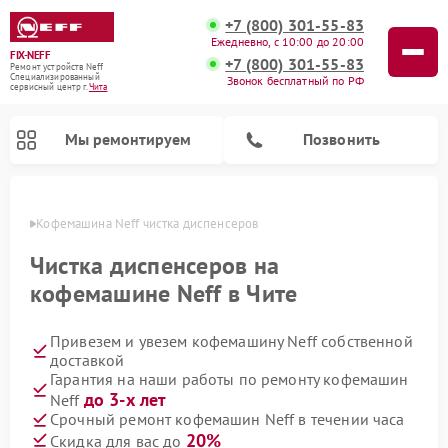
+7 (800) 301-55-83
Ежедневно, с 10:00 до 20:00
FIX-NEFF
+7 (800) 301-55-83
Ремонт устройств Neff
Специализированный
Звонок бесплатный по РФ
cервисный центр г.
Чита
Мы ремонтируем
Позвонить
 Чите
Кофемашина Neff чистка диспенсеров
Чистка диспенсеров на
кофемашине Neff в Чите
Привезем и увезем кофемашину Neff собственной
доставкой
Гарантия на наши работы по ремонту кофемашин
до 3-х лет
Neff
Ремонт посудомоечных машин Neff
Ремонт микроволновых печей Neff
Срочный ремонт кофемашин Neff в течении часа
20%
Скидка для вас до