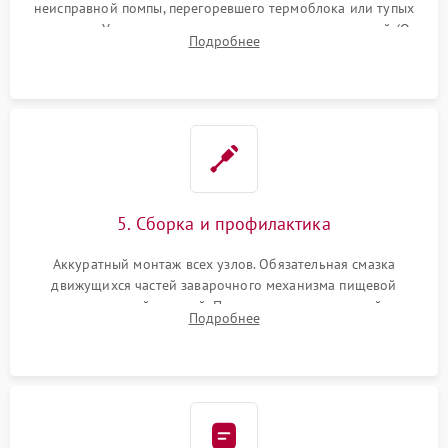
неисправной помпы, перегоревшего термоблока или тупых
жерновов. Установка новых силиконовых уплотнителей (O-
Подробнее
ring) и тефлоновых трубок для надежного устранения
протечек.
5. Сборка и профилактика
Аккуратный монтаж всех узлов. Обязательная смазка
движущихся частей заварочного механизма пищевой
силиконовой смазкой. Проведение программной
Подробнее
декальцинации и очистки системы от кофейных масел.
Надежная фиксация всех соединений.