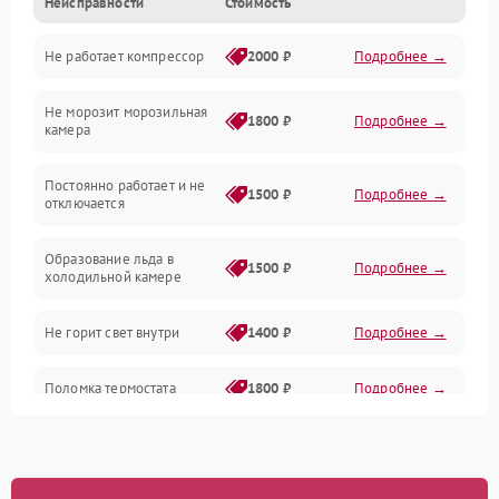
Неисправности
Стоимость
Механика
Не работает компрессор
2000 ₽
Подробнее →
Электропитание
Не морозит морозильная
Дренаж
1800 ₽
Подробнее →
камера
Оттайка
Постоянно работает и не
1500 ₽
Подробнее →
отключается
Программное обеспечение
Образование льда в
1500 ₽
Подробнее →
холодильной камере
Не горит свет внутри
1400 ₽
Подробнее →
Поломка термостата
1800 ₽
Подробнее →
Не работает вентилятор
1800 ₽
Подробнее →