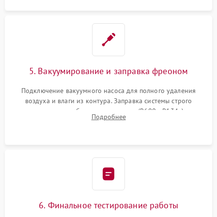
5. Вакуумирование и заправка фреоном
Подключение вакуумного насоса для полного удаления
воздуха и влаги из контура. Заправка системы строго
дозированным объемом хладагента (R600a, R134a) по
Подробнее
электронным весам. Контроль рабочего давления в системе.
6. Финальное тестирование работы