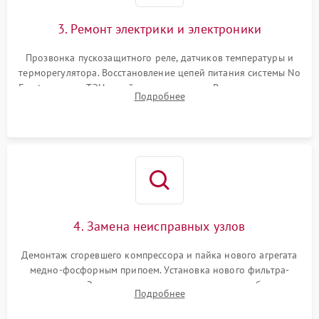
3. Ремонт электрики и электроники
Прозвонка пускозащитного реле, датчиков температуры и
терморегулятора. Восстановление цепей питания системы No
Frost, включая ТЭН оттайки и вентилятор. Ремонт или замена
Подробнее
платы управления при сбоях алгоритмов.
4. Замена неисправных узлов
Демонтаж сгоревшего компрессора и пайка нового агрегата
медно-фосфорным припоем. Установка нового фильтра-
осушителя. Замена изношенных вентиляторов обдува,
Подробнее
сломанных заслонок или поврежденных дверных петель.