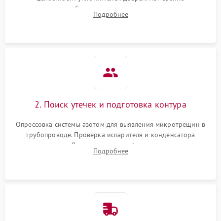
сопротивления обмоток мотора, проверка термостата и
Подробнее
считывание кодов ошибок с электронного дисплея.
2. Поиск утечек и подготовка контура
Опрессовка системы азотом для выявления микротрещин в
трубопроводе. Проверка испарителя и конденсатора
течеискателем. Демонтаж старого фильтра-осушителя и
Подробнее
продувка капиллярной трубки для устранения засоров.