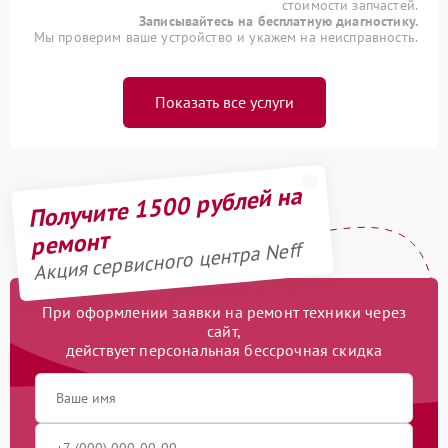
стоимости запчастей.
Записывайтесь на бесплатную диагностику.
Мы проверим ваше устройство и укажем на неисправность.
Показать все услуги
Получите 1500 рублей на
ремонт
Акция сервисного центра Neff
При оформлении заявки на ремонт техники через
сайт,
действует персональная бессрочная скидка