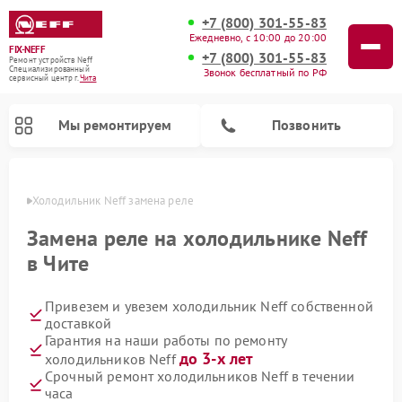
+7 (800) 301-55-83
Ежедневно, с 10:00 до 20:00
FIX-NEFF
+7 (800) 301-55-83
Ремонт устройств Neff
Специализированный
Звонок бесплатный по РФ
cервисный центр г.
Чита
Мы ремонтируем
Позвонить
 Чите
Холодильник Neff замена реле
Замена реле на холодильнике Neff
в Чите
Привезем и увезем холодильник Neff собственной
доставкой
Гарантия на наши работы по ремонту
до 3-х лет
холодильников Neff
Ремонт посудомоечных машин Neff
Ремонт микроволновых печей Neff
Срочный ремонт холодильников Neff в течении
часа