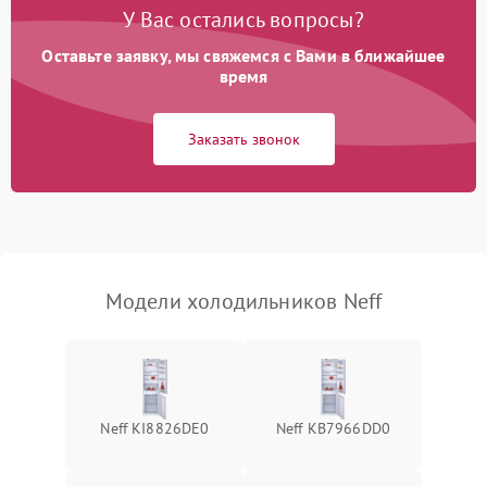
Поломка системы No Frost
2600 ₽
Подробнее →
У Вас остались вопросы?
Оставьте заявку, мы свяжемся с Вами в ближайшее
Образование конденсата
1800 ₽
Подробнее →
на стенках
время
Сбой в работе инвертора
2100 ₽
Подробнее →
Заказать звонок
Запах горелого при
2000 ₽
Подробнее →
работе
Не включается
1000 ₽
Подробнее →
холодильник
Модели холодильников Neff
Проблемы с системой
автоматической
1800 ₽
Подробнее →
разморозки
Neff KI8826DE0
Neff KB7966DD0