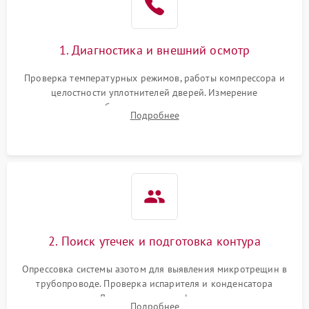
1. Диагностика и внешний осмотр
Проверка температурных режимов, работы компрессора и
целостности уплотнителей дверей. Измерение
сопротивления обмоток мотора, проверка термостата и
Подробнее
считывание кодов ошибок с электронного дисплея.
2. Поиск утечек и подготовка контура
Опрессовка системы азотом для выявления микротрещин в
трубопроводе. Проверка испарителя и конденсатора
течеискателем. Демонтаж старого фильтра-осушителя и
Подробнее