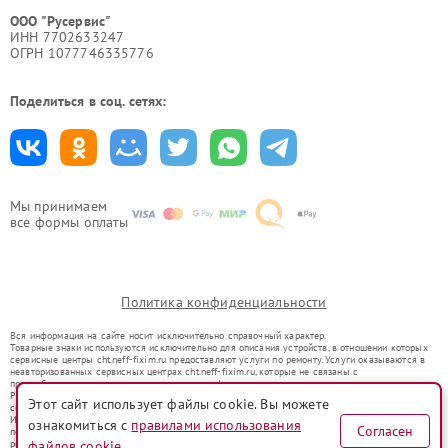
ООО "Русервис"
ИНН 7702633247
ОГРН 1077746335776
Поделиться в соц. сетях:
Мы принимаем
все формы оплаты
Политика конфиденциальности
Вся информация на сайте носит исключительно справочный характер.
Товарные знаки используются исключительно для описания устройств, в отношении которых
сервисные центры cht.neff-fixim.ru предоставляют услуги по ремонту. Услуги оказываются в
неавторизованных сервисных центрах cht.neff-fixim.ru, которые не связаны с
правообладателями товарных знаков или их официальными представителями.
Ремонт осуществляется для устройств, уже введенных в гражданский оборот в соответствии
Этот сайт использует файлы cookie. Вы можете
со статьей 1487 ГК РФ.
Использование товарных знаков не преследует цели индивидуализации услуг или введения
ознакомиться с
правилами использования
Согласен
потребителей в заблуждение, а служит для информирования о предоставляемых услугах по
файлов cookie
ремонту техники указанных брендов.