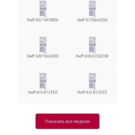
Neff KG7493BD0
Neff KI7866DD0
Neff KB7966DD0
Neff KI8413D20R
Neff KI5872FE0
Neff KI1813FE0
Показать все модели