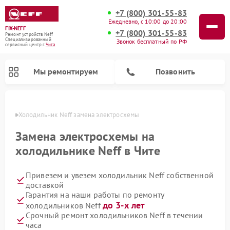
+7 (800) 301-55-83
Ежедневно, с 10:00 до 20:00
FIX-NEFF
+7 (800) 301-55-83
Ремонт устройств Neff
Специализированный
Звонок бесплатный по РФ
cервисный центр г.
Чита
Мы ремонтируем
Позвонить
 Чите
Холодильник Neff замена электросхемы
Замена электросхемы на
холодильнике Neff в Чите
Привезем и увезем холодильник Neff собственной
доставкой
Гарантия на наши работы по ремонту
до 3-х лет
холодильников Neff
Ремонт посудомоечных машин Neff
Ремонт микроволновых печей Neff
Срочный ремонт холодильников Neff в течении
часа