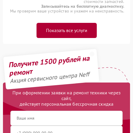
стоимости запчастей.
Записывайтесь на бесплатную диагностику.
Мы проверим ваше устройство и укажем на неисправность.
Показать все услуги
Получите 1500 рублей на
ремонт
Акция сервисного центра Neff
При оформлении заявки на ремонт техники через
сайт,
действует персональная бессрочная скидка