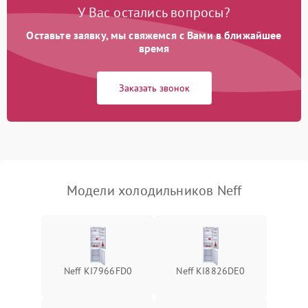
Поломка системы No Frost
2600 ₽
Подробнее →
У Вас остались вопросы?
Оставьте заявку, мы свяжемся с Вами в ближайшее
Образование конденсата
1800 ₽
Подробнее →
на стенках
время
Сбой в работе инвертора
2100 ₽
Подробнее →
Заказать звонок
Запах горелого при
2000 ₽
Подробнее →
работе
Не включается
1000 ₽
Подробнее →
холодильник
Модели холодильников Neff
Проблемы с системой
автоматической
1800 ₽
Подробнее →
разморозки
Neff KI7966FD0
Neff KI8826DE0