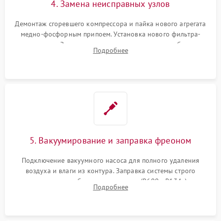
4. Замена неисправных узлов
Демонтаж сгоревшего компрессора и пайка нового агрегата
медно-фосфорным припоем. Установка нового фильтра-
осушителя. Замена изношенных вентиляторов обдува,
Подробнее
сломанных заслонок или поврежденных дверных петель.
5. Вакуумирование и заправка фреоном
Подключение вакуумного насоса для полного удаления
воздуха и влаги из контура. Заправка системы строго
дозированным объемом хладагента (R600a, R134a) по
Подробнее
электронным весам. Контроль рабочего давления в системе.