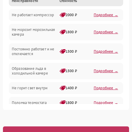
Неисправности
Стоимость
Механика
Не работает компрессор
2000 ₽
Подробнее →
Электропитание
Не морозит морозильная
Дренаж
1800 ₽
Подробнее →
камера
Оттайка
Постоянно работает и не
1500 ₽
Подробнее →
отключается
Программное обеспечение
Образование льда в
1500 ₽
Подробнее →
холодильной камере
Не горит свет внутри
1400 ₽
Подробнее →
Поломка термостата
1800 ₽
Подробнее →
Не работает вентилятор
1800 ₽
Подробнее →