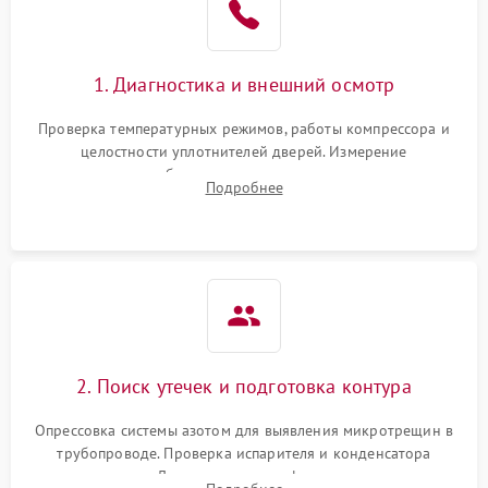
на стенках
Сбой в работе инвертора
2100 ₽
Подробнее →
1. Диагностика и внешний осмотр
Запах горелого при
2000 ₽
Подробнее →
Проверка температурных режимов, работы компрессора и
работе
целостности уплотнителей дверей. Измерение
сопротивления обмоток мотора, проверка термостата и
Не включается
Подробнее
1000 ₽
Подробнее →
считывание кодов ошибок с электронного дисплея.
холодильник
Проблемы с системой
автоматической
1800 ₽
Подробнее →
разморозки
2. Поиск утечек и подготовка контура
Опрессовка системы азотом для выявления микротрещин в
трубопроводе. Проверка испарителя и конденсатора
течеискателем. Демонтаж старого фильтра-осушителя и