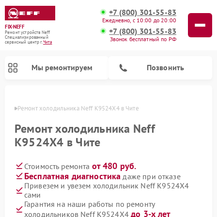
+7 (800) 301-55-83
Ежедневно, с 10:00 до 20:00
FIX-NEFF
+7 (800) 301-55-83
Ремонт устройств Neff
Специализированный
Звонок бесплатный по РФ
cервисный центр г.
Чита
Мы ремонтируем
Позвонить
 Чите
Ремонт холодильника Neff K9524X4 в Чите
Ремонт холодильника Neff
K9524X4 в Чите
от 480 руб.
Стоимость ремонта
Бесплатная диагностика
даже при отказе
Привезем и увезем холодильник Neff K9524X4
сами
Ремонт посудомоечных машин Neff
Ремонт микроволновых печей Neff
Гарантия на наши работы по ремонту
до 3-х лет
холодильников Neff K9524X4