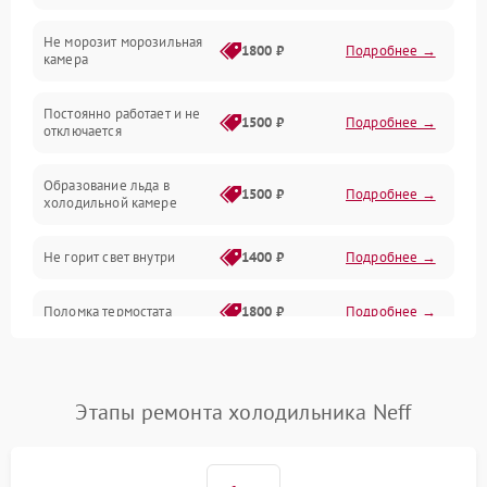
Не морозит морозильная
Дренаж
1800 ₽
Подробнее →
камера
Оттайка
Постоянно работает и не
1500 ₽
Подробнее →
отключается
Программное обеспечение
Образование льда в
1500 ₽
Подробнее →
холодильной камере
Не горит свет внутри
1400 ₽
Подробнее →
Поломка термостата
1800 ₽
Подробнее →
Не работает вентилятор
1800 ₽
Подробнее →
Этапы ремонта холодильника Neff
Поломка системы No Frost
2600 ₽
Подробнее →
Образование конденсата
1800 ₽
Подробнее →