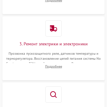
Подробнее
продувка капиллярной трубки для устранения засоров.
3. Ремонт электрики и электроники
Прозвонка пускозащитного реле, датчиков температуры и
терморегулятора. Восстановление цепей питания системы No
Frost, включая ТЭН оттайки и вентилятор. Ремонт или замена
Подробнее
платы управления при сбоях алгоритмов.