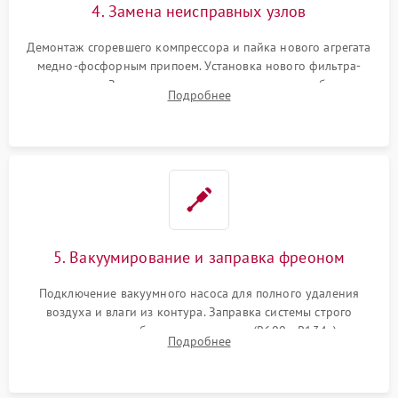
4. Замена неисправных узлов
Демонтаж сгоревшего компрессора и пайка нового агрегата
медно-фосфорным припоем. Установка нового фильтра-
осушителя. Замена изношенных вентиляторов обдува,
Подробнее
сломанных заслонок или поврежденных дверных петель.
5. Вакуумирование и заправка фреоном
Подключение вакуумного насоса для полного удаления
воздуха и влаги из контура. Заправка системы строго
дозированным объемом хладагента (R600a, R134a) по
Подробнее
электронным весам. Контроль рабочего давления в системе.