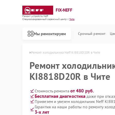
FIX-NEFF
Ремонт устройств Neff
Специализированный cервисный центр г.
Чита
Мы ремонтируем
Срочный ремонт
Це
льников Neff в Чите
Ремонт холодильника Neff KI8818D20R в Чите
Ремонт холодильник
KI8818D20R в Чите
от 480 руб.
Стоимость ремонта
Бесплатная диагностика
даже при отказ
Привезем и увезем холодильник Neff KI88
Гарантия на наши работы по ремонту хол
Ремонт стиральных машин Neff
Ремонт посудомоечных машин Neff
Ремонт варочных панелей Neff
Ремонт микроволновых печей Neff
3-х лет