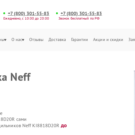
+7 (800) 301-55-83
+7 (800) 301-55-83
Ежедневно, с 10:00 до 20:00
Звонок бесплатный по РФ
ны
О нас
Отзывы
Доставка
Гарантии
Акции и скидки
Зая
а Neff
е
18D20R сами
до
одильников Neff KI8818D20R