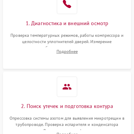
на стенках
Сбой в работе инвертора
2100 ₽
Подробнее →
1. Диагностика и внешний осмотр
Запах горелого при
2000 ₽
Подробнее →
Проверка температурных режимов, работы компрессора и
работе
целостности уплотнителей дверей. Измерение
сопротивления обмоток мотора, проверка термостата и
Не включается
Подробнее
1000 ₽
Подробнее →
считывание кодов ошибок с электронного дисплея.
холодильник
Проблемы с системой
автоматической
1800 ₽
Подробнее →
разморозки
2. Поиск утечек и подготовка контура
Опрессовка системы азотом для выявления микротрещин в
трубопроводе. Проверка испарителя и конденсатора
течеискателем. Демонтаж старого фильтра-осушителя и