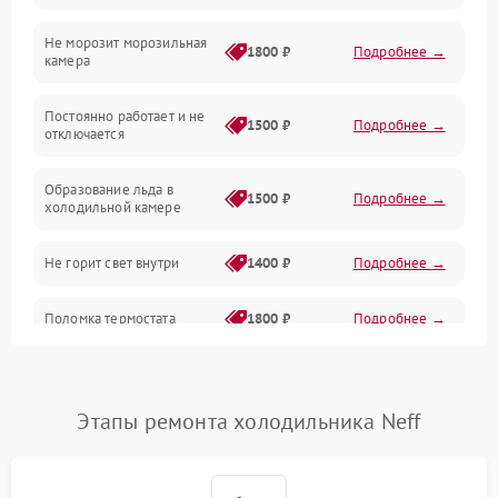
Не морозит морозильная
Дренаж
1800 ₽
Подробнее →
камера
Оттайка
Постоянно работает и не
1500 ₽
Подробнее →
отключается
Программное обеспечение
Образование льда в
1500 ₽
Подробнее →
холодильной камере
Не горит свет внутри
1400 ₽
Подробнее →
Поломка термостата
1800 ₽
Подробнее →
Не работает вентилятор
1800 ₽
Подробнее →
Этапы ремонта холодильника Neff
Поломка системы No Frost
2600 ₽
Подробнее →
Образование конденсата
1800 ₽
Подробнее →