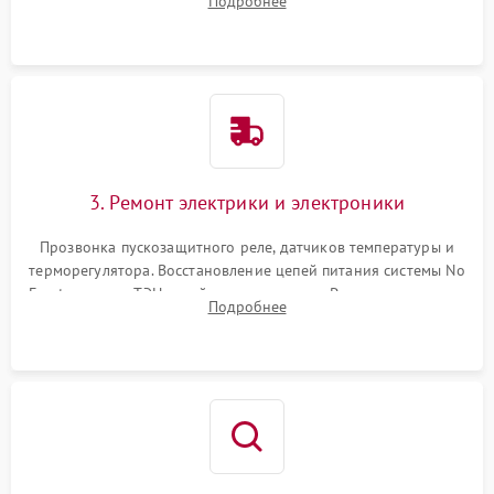
Подробнее
продувка капиллярной трубки для устранения засоров.
3. Ремонт электрики и электроники
Прозвонка пускозащитного реле, датчиков температуры и
терморегулятора. Восстановление цепей питания системы No
Frost, включая ТЭН оттайки и вентилятор. Ремонт или замена
Подробнее
платы управления при сбоях алгоритмов.