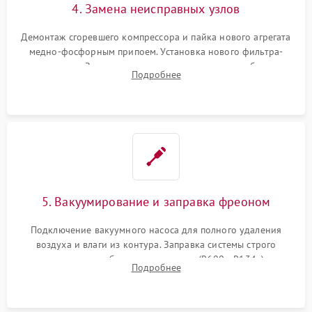
4. Замена неисправных узлов
Демонтаж сгоревшего компрессора и пайка нового агрегата
медно-фосфорным припоем. Установка нового фильтра-
осушителя. Замена изношенных вентиляторов обдува,
Подробнее
сломанных заслонок или поврежденных дверных петель.
5. Вакуумирование и заправка фреоном
Подключение вакуумного насоса для полного удаления
воздуха и влаги из контура. Заправка системы строго
дозированным объемом хладагента (R600a, R134a) по
Подробнее
электронным весам. Контроль рабочего давления в системе.