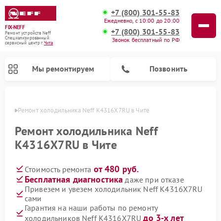
+7 (800) 301-55-83
Ежедневно, с 10:00 до 20:00
FIX-NEFF
+7 (800) 301-55-83
Ремонт устройств Neff
Специализированный
Звонок бесплатный по РФ
cервисный центр г.
Чита
Мы ремонтируем
Позвонить
 Чите
Ремонт холодильника Neff K4316X7RU в Чите
Ремонт холодильника Neff
K4316X7RU в Чите
от 480 руб.
Стоимость ремонта
Бесплатная диагностика
даже при отказе
Привезем и увезем холодильник Neff K4316X7RU
сами
Ремонт посудомоечных машин Neff
Ремонт микроволновых печей Neff
Гарантия на наши работы по ремонту
до 3-х лет
холодильников Neff K4316X7RU