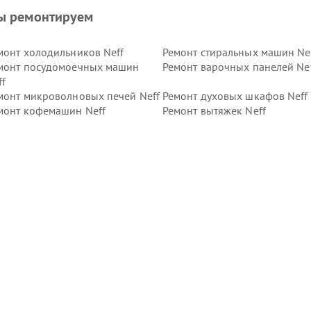
ы ремонтируем
монт холодильников Neff
Ремонт стиральных машин Ne
монт посудомоечных машин
Ремонт варочных панелей Ne
ff
монт микроволновых печей Neff
Ремонт духовых шкафов Neff
монт кофемашин Neff
Ремонт вытяжек Neff