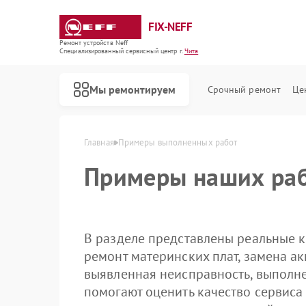
FIX-NEFF
Ремонт устройств Neff
Специализированный cервисный центр г.
Чита
Мы ремонтируем
Срочный ремонт
Це
Главная
Примеры выполненных работ
Примеры наших раб
В разделе представлены реальные к
ремонт материнских плат, замена ак
выявленная неисправность, выполн
помогают оценить качество сервиса
Ремонт стиральных машин Neff
Ремонт посудомоечных машин Neff
Ремонт варочных панелей Neff
Ремонт микроволновых печей Neff