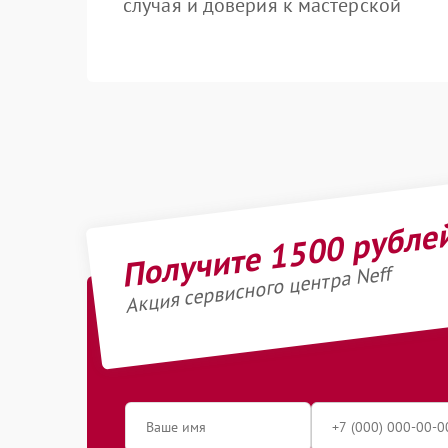
случая и доверия к мастерской
Получите 1500 рубле
Акция сервисного центра Neff